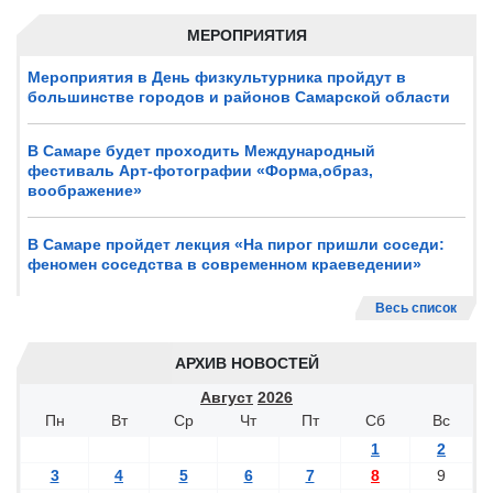
МЕРОПРИЯТИЯ
Мероприятия в День физкультурника пройдут в
большинстве городов и районов Самарской области
В Самаре будет проходить Международный
фестиваль Арт-фотографии «Форма,образ,
воображение»
В Самаре пройдет лекция «На пирог пришли соседи:
феномен соседства в современном краеведении»
Весь список
АРХИВ НОВОСТЕЙ
Август
2026
Пн
Вт
Ср
Чт
Пт
Сб
Вс
1
2
3
4
5
6
7
8
9