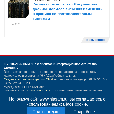
Резидент технопарка «Жигулевская
долина» добился внесения изменений
в правила по противопожарным
системам
1181
Весь список
©
2010-2026 СМИ
"Независимое Информационное Агентство
Самара"
.
Все права защищены — разрешение редакции на перепечатку
материалов и ссылка на "НИАСам" обязательны.
Свидетельство регистрации СМИ
выдано Роскомнадзор: ЭЛ № ФС 77 -
54259 от 24.05.2013.
Учредитель ООО "НИАСам".
Тел. редакции
+7 (846) 990-91-71.
Электронная почта: info@niasam.ru
Написать письмо
Используя сайт www.niasam.ru, вы соглашаетесь с
Карта сайта
использованием файлов cookie.
Нашли ошибку?
Подробнее