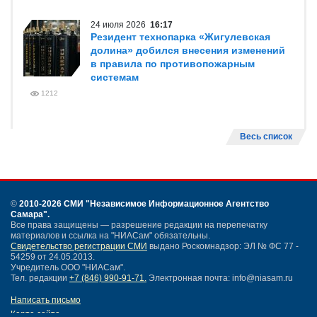
24 июля 2026
16:17
Резидент технопарка «Жигулевская
долина» добился внесения изменений
в правила по противопожарным
системам
1212
Весь список
©
2010-2026 СМИ
"Независимое Информационное Агентство
Самара"
.
Все права защищены — разрешение редакции на перепечатку
материалов и ссылка на "НИАСам" обязательны.
Свидетельство регистрации СМИ
выдано Роскомнадзор: ЭЛ № ФС 77 -
54259 от 24.05.2013.
Учредитель ООО "НИАСам".
Тел. редакции
+7 (846) 990-91-71.
Электронная почта: info@niasam.ru
Написать письмо
Карта сайта