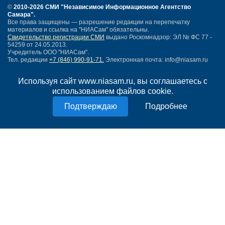
©
2010-2026 СМИ
"Независимое Информационное Агентство
Самара"
.
Все права защищены — разрешение редакции на перепечатку
материалов и ссылка на "НИАСам" обязательны.
Свидетельство регистрации СМИ
выдано Роскомнадзор: ЭЛ № ФС 77 -
54259 от 24.05.2013.
Учредитель ООО "НИАСам".
Тел. редакции
+7 (846) 990-91-71.
Электронная почта: info@niasam.ru
Написать письмо
Используя сайт www.niasam.ru, вы соглашаетесь с
Карта сайта
использованием файлов cookie.
Нашли ошибку?
Политика конфиденциальности
Подробнее
Согласие на обработку персональных данных
18+
НИА Самара - новости Самары сегодня, последние новости Самары
Тольятти и Самарской области
Создание сайта —
mediaidea