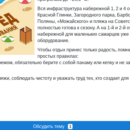
Вся инфраструктура набережной 1, 2 и 4 
Красной Глинки, Загородного парка, Бар
Поляны, «Можайского» и пляжа на Совет
полностью готова к сезону. А на 1-й и 2-й 
набережной для маленьких самарцев уже
оборудование.
Чтобы отдых принес только радость, помн
простых правилах:
мом, обязательно берите с собой панаму или кепку и не з
жи, соблюдать чистоту и уважать труд тех, кто создает для 
Обсудить тему
1