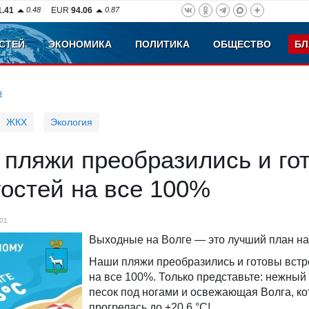
1.41
0.48
EUR
94.06
0.87
СТЕЙ
ЭКОНОМИКА
ПОЛИТИКА
ОБЩЕСТВО
БЛ
о
ЖКХ
Экология
 пляжи преобразились и го
гостей на все 100%
01
Выходные на Волге — это лучший план на
Наши пляжи преобразились и готовы встр
на все 100%. Только представьте: нежный
песок под ногами и освежающая Волга, к
прогрелась до +20,6 °C!