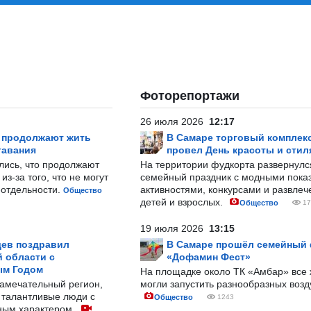
Фоторепортажи
26 июля 2026
12:17
р продолжают жить
В Самаре торговый комплек
тавания
провел День красоты и стил
лись, что продолжают
На территории фудкорта развернул
з-за того, что не могут
семейный праздник с модными показ
-отдельности.
активностями, конкурсами и развле
Общество
детей и взрослых.
Общество
17
19 июля 2026
13:15
ев поздравил
В Самаре прошёл семейный
 области с
«Дофамин Фест»
ым Годом
На площадке около ТК «Амбар» вс
замечательный регион,
могли запустить разнообразных воз
 талантливые люди с
Общество
1243
ным характером.