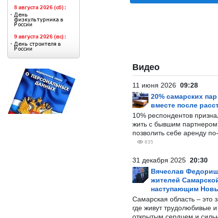
Видео
11 июня 2026
09:28
20% самарских па
вместе после расс
10% респондентов призна
жить с бывшим партнером и
позволить себе аренду по
835
31 декабря 2025
20:30
Вячеслав Федорищ
жителей Самарской
наступающим Нов
Самарская область – это 
где живут трудолюбивые и
открытым сердцем и силь