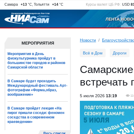
Самара
+13
°C, Тольятти
+14
°C
Курсы валют ЦБ РФ:
USD
8
ЛЕНТА НОВО
Новости
Благоустройств
МЕРОПРИЯТИЯ
Всё в Дом
Дороги
Мероприятия в День
физкультурника пройдут в
большинстве городов и районов
Самарские
Самарской области
встречать 
В Самаре будет проходить
Международный фестиваль Арт-
фотографии «Форма,образ,
воображение»
5 июля 2026
13:19
11
В Самаре пройдет лекция «На
пирог пришли соседи: феномен
соседства в современном
краеведении»
Весь список