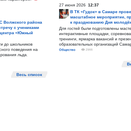
27 июня 2026
12:37
В ТК «Гудок» в Самаре пров
масштабное мероприятие, п
С Волжского района
к празднованию Дня молодё
тречу с учениками
Для гостей были подготовлены масте
 центра «Южный
интерактивные площадки, соревнова
тренинги, ярмарка вакансий и презе
ти до школьников
образовательных организаций Сама
сного поведения на
Общество
2966
рования льда.
В
Весь список