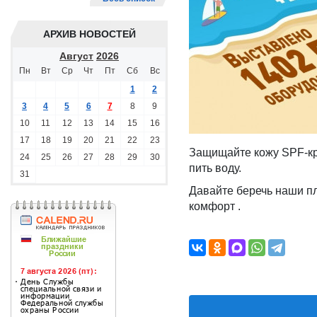
АРХИВ НОВОСТЕЙ
Август
2026
Пн
Вт
Ср
Чт
Пт
Сб
Вс
1
2
3
4
5
6
7
8
9
10
11
12
13
14
15
16
17
18
19
20
21
22
23
Защищайте кожу SPF-кре
24
25
26
27
28
29
30
пить воду.
31
Давайте беречь наши пля
комфорт .