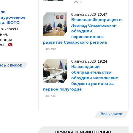
23
ели
6 августа 2026
20:47
риуроченное
Вячеслав Федорищев и
жи: ФОТО
Леонид Симановский
р-классы,
обсудили
ния,
перспективное
нтации
развитие Самарского региона
ры.
689
6 августа 2026
19:24
есь список
На заседании
облправительства
обсудили исполнение
бюджета региона за
первое полугодие
734
Весь список
ПРЯМАЯ РЕЧЬ/ИНТЕРВЬЮ