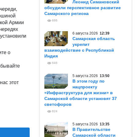
Леонид Симановский
обсудили перспективное развитие
очереди,
Самарского региона
бошиной
686
ской Армии
очередях
6 августа 2026
12:39
 установили
Самарская область
укрепит
взаимодействие с Республикой
ите о
Индия
646
абывайте
5 августа 2026
13:50
В этом году по
нас этот
нацпроекту
«Инфраструктура для жизни» в
Самарской области установят 37
светофоров
824
5 августа 2026
13:35
В Правительстве
Самарской области