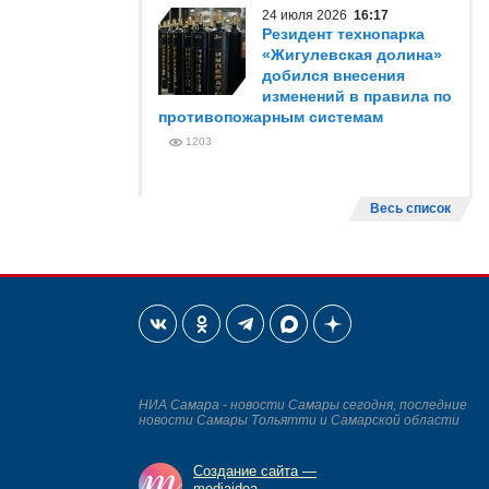
24 июля 2026
16:17
Резидент технопарка
«Жигулевская долина»
добился внесения
изменений в правила по
противопожарным системам
1203
Весь список
НИА Самара - новости Самары сегодня, последние
новости Самары Тольятти и Самарской области
Создание сайта —
mediaidea