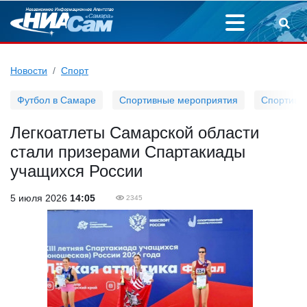
Новости
Спорт
Футбол в Самаре
Спортивные мероприятия
Спортивн
Легкоатлеты Самарской области
стали призерами Спартакиады
учащихся России
5 июля 2026
14:05
2345