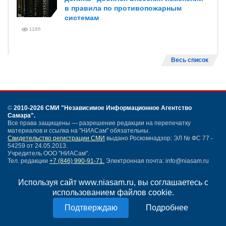
в правила по противопожарным
системам
1186
Весь список
©
2010-2026 СМИ
"Независимое Информационное Агентство
Самара"
.
Все права защищены — разрешение редакции на перепечатку
материалов и ссылка на "НИАСам" обязательны.
Свидетельство регистрации СМИ
выдано Роскомнадзор: ЭЛ № ФС 77 -
54259 от 24.05.2013.
Учредитель ООО "НИАСам".
Тел. редакции
+7 (846) 990-91-71.
Электронная почта: info@niasam.ru
Написать письмо
Используя сайт www.niasam.ru, вы соглашаетесь с
Карта сайта
использованием файлов cookie.
Нашли ошибку?
Политика конфиденциальности
Подробнее
Согласие на обработку персональных данных