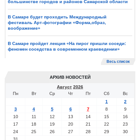
большинстве городов и районов Самарской области
В Самаре будет проходить Международный
фестиваль Арт-фотографии «Форма,образ,
воображение»
В Самаре пройдет лекция «На пирог пришли соседи:
феномен соседства в современном краеведении»
Весь список
АРХИВ НОВОСТЕЙ
Август
2026
Пн
Вт
Ср
Чт
Пт
Сб
Вс
1
2
3
4
5
6
7
8
9
10
11
12
13
14
15
16
17
18
19
20
21
22
23
24
25
26
27
28
29
30
31