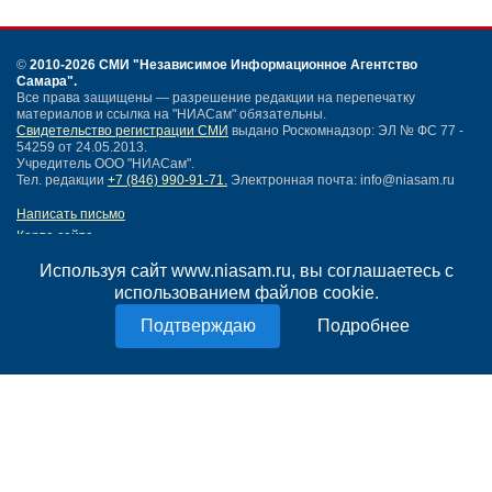
©
2010-2026 СМИ
"Независимое Информационное Агентство
Самара"
.
Все права защищены — разрешение редакции на перепечатку
материалов и ссылка на "НИАСам" обязательны.
Свидетельство регистрации СМИ
выдано Роскомнадзор: ЭЛ № ФС 77 -
54259 от 24.05.2013.
Учредитель ООО "НИАСам".
Тел. редакции
+7 (846) 990-91-71.
Электронная почта: info@niasam.ru
Написать письмо
Карта сайта
Нашли ошибку?
Используя сайт www.niasam.ru, вы соглашаетесь с
Политика конфиденциальности
использованием файлов cookie.
Согласие на обработку персональных данных
18+
Подробнее
НИА Самара - новости Самары сегодня, последние новости Самары
Тольятти и Самарской области