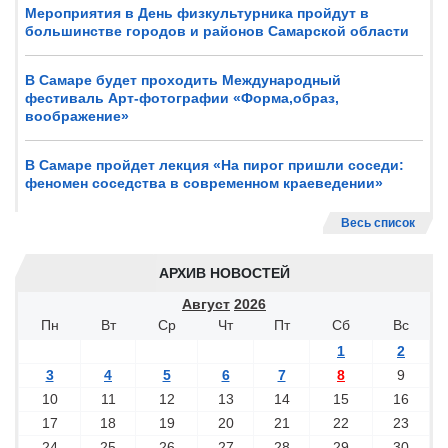
Мероприятия в День физкультурника пройдут в
большинстве городов и районов Самарской области
В Самаре будет проходить Международный
фестиваль Арт-фотографии «Форма,образ,
воображение»
В Самаре пройдет лекция «На пирог пришли соседи:
феномен соседства в современном краеведении»
Весь список
АРХИВ НОВОСТЕЙ
Август
2026
Пн
Вт
Ср
Чт
Пт
Сб
Вс
1
2
3
4
5
6
7
8
9
10
11
12
13
14
15
16
17
18
19
20
21
22
23
24
25
26
27
28
29
30