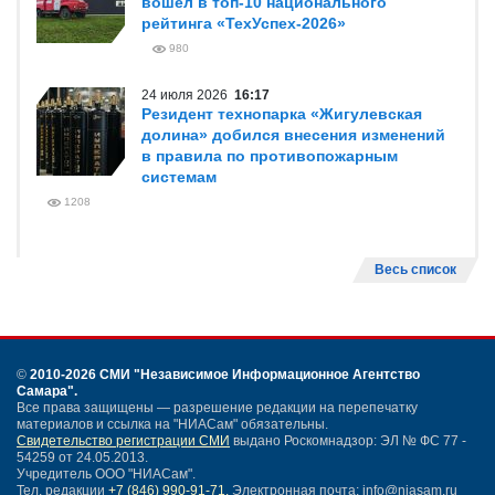
вошел в топ-10 национального
рейтинга «ТехУспех-2026»
980
24 июля 2026
16:17
Резидент технопарка «Жигулевская
долина» добился внесения изменений
в правила по противопожарным
системам
1208
Весь список
©
2010-2026 СМИ
"Независимое Информационное Агентство
Самара"
.
Все права защищены — разрешение редакции на перепечатку
материалов и ссылка на "НИАСам" обязательны.
Свидетельство регистрации СМИ
выдано Роскомнадзор: ЭЛ № ФС 77 -
54259 от 24.05.2013.
Учредитель ООО "НИАСам".
Тел. редакции
+7 (846) 990-91-71.
Электронная почта: info@niasam.ru