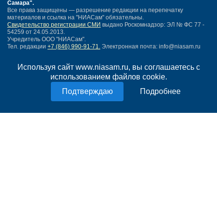
Самара"
.
Все права защищены — разрешение редакции на перепечатку
материалов и ссылка на "НИАСам" обязательны.
Свидетельство регистрации СМИ
выдано Роскомнадзор: ЭЛ № ФС 77 -
54259 от 24.05.2013.
Учредитель ООО "НИАСам".
Тел. редакции
+7 (846) 990-91-71.
Электронная почта: info@niasam.ru
Написать письмо
Используя сайт www.niasam.ru, вы соглашаетесь с
Карта сайта
использованием файлов cookie.
Нашли ошибку?
Политика конфиденциальности
Подробнее
Согласие на обработку персональных данных
18+
НИА Самара - новости Самары сегодня, последние новости Самары
Тольятти и Самарской области
Создание сайта —
mediaidea