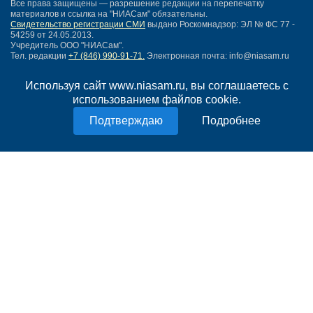
Все права защищены — разрешение редакции на перепечатку
материалов и ссылка на "НИАСам" обязательны.
Свидетельство регистрации СМИ
выдано Роскомнадзор: ЭЛ № ФС 77 -
54259 от 24.05.2013.
Учредитель ООО "НИАСам".
Тел. редакции
+7 (846) 990-91-71.
Электронная почта: info@niasam.ru
Написать письмо
Используя сайт www.niasam.ru, вы соглашаетесь с
Карта сайта
использованием файлов cookie.
Нашли ошибку?
Политика конфиденциальности
Подробнее
Согласие на обработку персональных данных
18+
НИА Самара - новости Самары сегодня, последние новости Самары
Тольятти и Самарской области
Создание сайта —
mediaidea