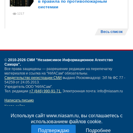
в правила по противопожарным
системам
1217
Весь список
©
2010-2026 СМИ
"Независимое Информационное Агентство
Самара"
.
Все права защищены — разрешение редакции на перепечатку
материалов и ссылка на "НИАСам" обязательны.
Свидетельство регистрации СМИ
выдано Роскомнадзор: ЭЛ № ФС 77 -
54259 от 24.05.2013.
Учредитель ООО "НИАСам".
Тел. редакции
+7 (846) 990-91-71.
Электронная почта: info@niasam.ru
Написать письмо
Карта сайта
Нашли ошибку?
Используя сайт www.niasam.ru, вы соглашаетесь с
Политика конфиденциальности
использованием файлов cookie.
Согласие на обработку персональных данных
18+
Подробнее