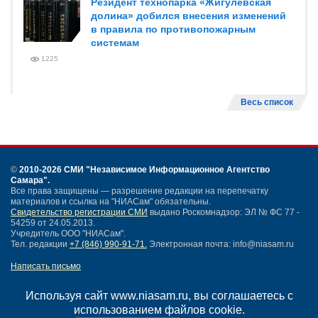
Резидент технопарка «Жигулевская
долина» добился внесения изменений
в правила по противопожарным
системам
1225
Весь список
©
2010-2026 СМИ
"Независимое Информационное Агентство
Самара"
.
Все права защищены — разрешение редакции на перепечатку
материалов и ссылка на "НИАСам" обязательны.
Свидетельство регистрации СМИ
выдано Роскомнадзор: ЭЛ № ФС 77 -
54259 от 24.05.2013.
Учредитель ООО "НИАСам".
Тел. редакции
+7 (846) 990-91-71.
Электронная почта: info@niasam.ru
Написать письмо
Карта сайта
Нашли ошибку?
Используя сайт www.niasam.ru, вы соглашаетесь с
Политика конфиденциальности
использованием файлов cookie.