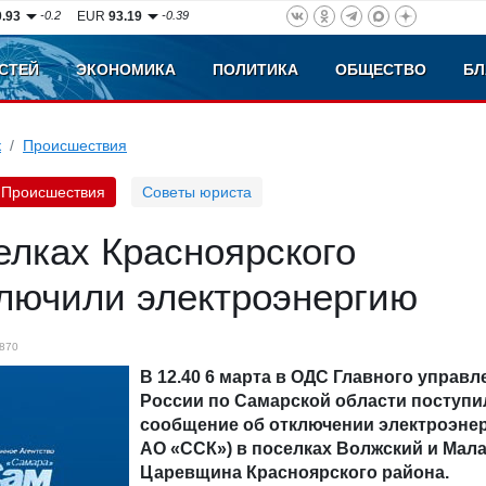
0.93
-0.2
EUR
93.19
-0.39
СТЕЙ
ЭКОНОМИКА
ПОЛИТИКА
ОБЩЕСТВО
БЛ
к
Происшествия
Происшествия
Советы юриста
елках Красноярского
ключили электроэнергию
870
В 12.40 6 марта в ОДС Главного управ
России по Самарской области поступи
сообщение об отключении электроэнерг
АО «ССК») в поселках Волжский и Мал
Царевщина Красноярского района.