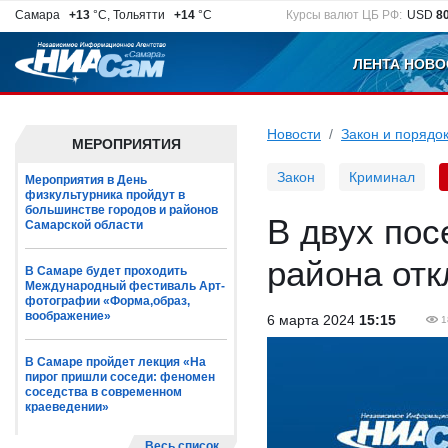
Самара
+13
°C, Тольятти
+14
°C
Курсы валют ЦБ РФ:
USD
8
ЛЕНТА НОВО
Новости
Закон и порядо
МЕРОПРИЯТИЯ
Закон
Криминал
Мероприятия в День
физкультурника пройдут в
большинстве городов и районов
В двух пос
Самарской области
района от
В Самаре будет проходить
Международный фестиваль Арт-
фотографии «Форма,образ,
воображение»
6 марта 2024
15:15
1
В Самаре пройдет лекция «На
пирог пришли соседи: феномен
соседства в современном
краеведении»
Весь список