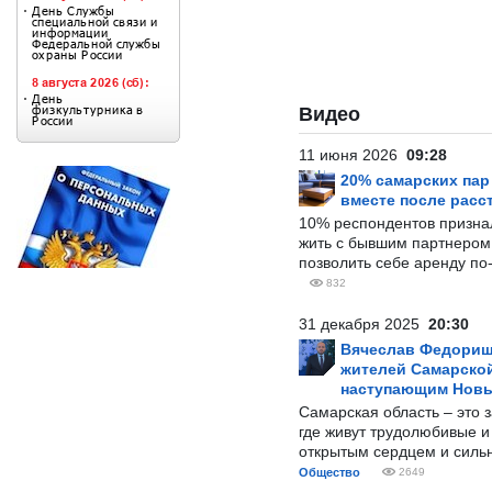
Видео
11 июня 2026
09:28
20% самарских па
вместе после расс
10% респондентов призна
жить с бывшим партнером и
позволить себе аренду по
832
31 декабря 2025
20:30
Вячеслав Федорищ
жителей Самарской
наступающим Нов
Самарская область – это 
где живут трудолюбивые и
открытым сердцем и силь
Общество
2649