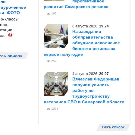
перспективное
ели
развитие Самарского региона
риуроченное
жи: ФОТО
166
р-классы,
ния,
6 августа 2026
19:24
нтации
На заседании
ры.
облправительства
обсудили исполнение
бюджета региона за
первое полугодие
есь список
252
4 августа 2026
20:07
Вячеслав Федорищев
поручил усилить
работу по
трудоустройству
ветеранов СВО в Самарской области
1078
Весь список