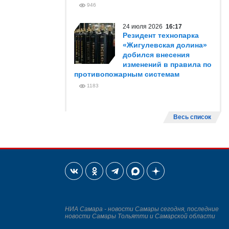
946
24 июля 2026
16:17
Резидент технопарка
«Жигулевская долина»
добился внесения
изменений в правила по
противопожарным системам
1183
Весь список
НИА Самара - новости Самары сегодня, последние
новости Самары Тольятти и Самарской области