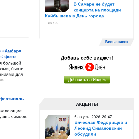
В Самаре не будет
концерта на площади
Куйбышева в День города
620
Весь список
с «Амбар»
я: фото
Добавь себе виджет!
ся большой
ами, бьюти-
чениями для
06
 фестиваль
АКЦЕНТЫ
е желающие
душных змеев.
6 августа 2026
20:47
Вячеслав Федорищев и
Леонид Симановский
обсудили