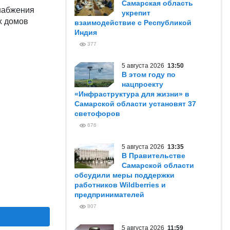
Самарская область
набжения
укрепит
х домов
взаимодействие с Республикой
Индия
377
5 августа 2026
13:50
В этом году по
нацпроекту
«Инфраструктура для жизни» в
Самарской области установят 37
светофоров
676
5 августа 2026
13:35
В Правительстве
Самарской области
обсудили меры поддержки
работников Wildberries и
предпринимателей
807
5 августа 2026
11:59