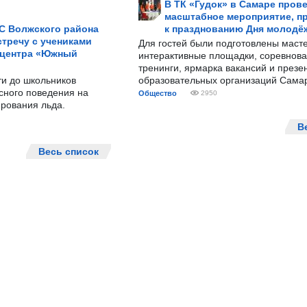
В ТК «Гудок» в Самаре пров
масштабное мероприятие, п
С Волжского района
к празднованию Дня молодё
тречу с учениками
Для гостей были подготовлены масте
 центра «Южный
интерактивные площадки, соревнова
тренинги, ярмарка вакансий и презе
ти до школьников
образовательных организаций Сама
сного поведения на
Общество
2950
рования льда.
В
Весь список