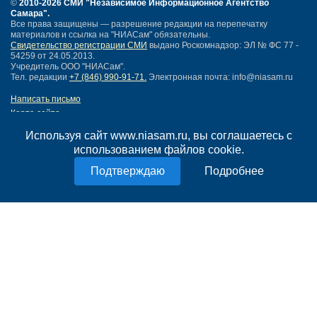
©
2010-2026 СМИ
"Независимое Информационное Агентство
Самара"
.
Все права защищены — разрешение редакции на перепечатку
материалов и ссылка на "НИАСам" обязательны.
Свидетельство регистрации СМИ
выдано Роскомнадзор: ЭЛ № ФС 77 -
54259 от 24.05.2013.
Учредитель ООО "НИАСам".
Тел. редакции
+7 (846) 990-91-71.
Электронная почта: info@niasam.ru
Написать письмо
Карта сайта
Нашли ошибку?
Используя сайт www.niasam.ru, вы соглашаетесь с
Политика конфиденциальности
использованием файлов cookie.
Согласие на обработку персональных данных
18+
Подробнее
НИА Самара - новости Самары сегодня, последние новости Самары
Тольятти и Самарской области
Создание сайта —
mediaidea