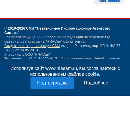
Весь список
©
2010-2026 СМИ
"Независимое Информационное Агентство
Самара"
.
Все права защищены — разрешение редакции на перепечатку
материалов и ссылка на "НИАСам" обязательны.
Свидетельство регистрации СМИ
выдано Роскомнадзор: ЭЛ № ФС 77 -
54259 от 24.05.2013.
Учредитель ООО "НИАСам".
Тел. редакции
+7 (846) 990-91-71.
Электронная почта: info@niasam.ru
Написать письмо
Используя сайт www.niasam.ru, вы соглашаетесь с
Карта сайта
использованием файлов cookie.
Нашли ошибку?
Подробнее
Политика конфиденциальности
Согласие на обработку персональных данных
18+