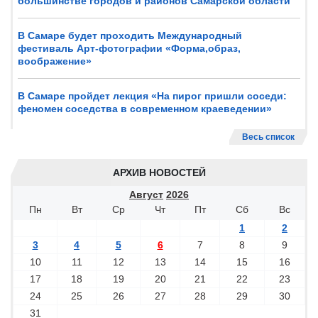
большинстве городов и районов Самарской области
В Самаре будет проходить Международный
фестиваль Арт-фотографии «Форма,образ,
воображение»
В Самаре пройдет лекция «На пирог пришли соседи:
феномен соседства в современном краеведении»
Весь список
АРХИВ НОВОСТЕЙ
Август
2026
Пн
Вт
Ср
Чт
Пт
Сб
Вс
1
2
3
4
5
6
7
8
9
10
11
12
13
14
15
16
17
18
19
20
21
22
23
24
25
26
27
28
29
30
31