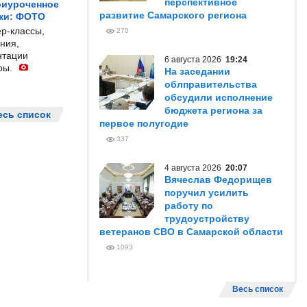
перспективное
риуроченное
развитие Самарского региона
жи: ФОТО
р-классы,
270
ния,
нтации
6 августа 2026
19:24
ры.
На заседании
облправительства
обсудили исполнение
бюджета региона за
есь список
первое полугодие
337
4 августа 2026
20:07
Вячеслав Федорищев
поручил усилить
работу по
трудоустройству
ветеранов СВО в Самарской области
1093
Весь список