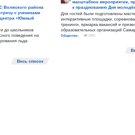
масштабное мероприятие, п
С Волжского района
к празднованию Дня молодё
тречу с учениками
Для гостей были подготовлены масте
 центра «Южный
интерактивные площадки, соревнова
тренинги, ярмарка вакансий и презе
ти до школьников
образовательных организаций Сама
сного поведения на
Общество
2952
рования льда.
В
Весь список