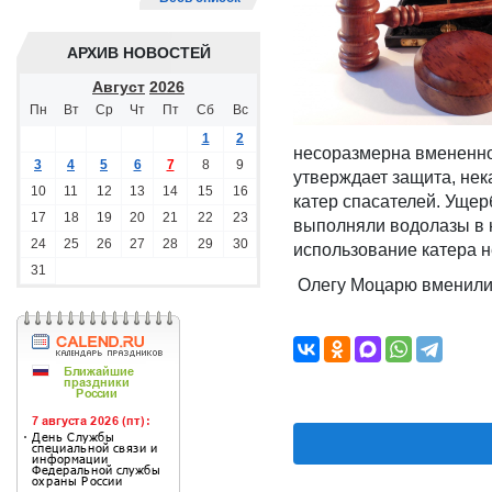
АРХИВ НОВОСТЕЙ
Август
2026
Пн
Вт
Ср
Чт
Пт
Сб
Вс
1
2
несоразмерна вмененно
3
4
5
6
7
8
9
утверждает защита, нек
10
11
12
13
14
15
16
катер спасателей. Ущерб
17
18
19
20
21
22
23
выполняли водолазы в н
24
25
26
27
28
29
30
использование катера н
31
Олегу Моцарю вменили