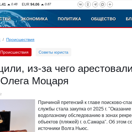
1.41
0.48
EUR
94.06
0.87
СТЕЙ
ЭКОНОМИКА
ПОЛИТИКА
ОБЩЕСТВО
БЛ
к
Происшествия
Происшествия
Советы юриста
ли, из-за чего арестовал
 Олега Моцаря
2
Причиной претензий к главе поисково-спа
службы стала закупка от 2025 г. "Оказание
водолазному обследованию в зонах рекр
объектов (пляжей) г. о.Самара". Об этом 
источники Волга Ньюс.