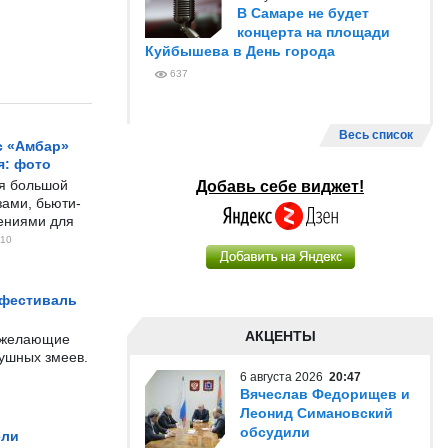
В Самаре не будет
концерта на площади
Куйбышева в День города
637
Весь список
с «Амбар»
я: фото
ся большой
Добавь себе виджет!
ами, бьюти-
чениями для
10
 фестиваль
АКЦЕНТЫ
е желающие
душных змеев.
6 августа 2026
20:47
Вячеслав Федорищев и
Леонид Симановский
обсудили
ели