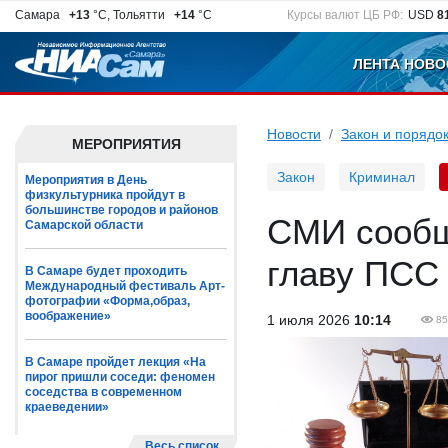
Самара
+13
°C, Тольятти
+14
°C
Курсы валют ЦБ РФ:
USD
8
ЛЕНТА НОВО
Новости
Закон и порядо
МЕРОПРИЯТИЯ
Закон
Криминал
Мероприятия в День
физкультурника пройдут в
большинстве городов и районов
СМИ сообщи
Самарской области
главу ПСС
В Самаре будет проходить
Международный фестиваль Арт-
фотографии «Форма,образ,
воображение»
1 июля 2026
10:14
85
В Самаре пройдет лекция «На
пирог пришли соседи: феномен
соседства в современном
краеведении»
Весь список