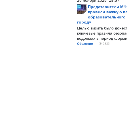
28 ноября 2025
19:57
Представители МЧ
провели важную вс
образовательного
город»
Целью визита было донес
ключевые правила безопа
водоемах в период форми
Общество
2823