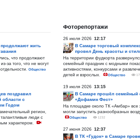
Фоторепортажи
26 июля 2026
12:17
р продолжают жить
В Самаре торговый комплек
тавания
провел День красоты и стил
лись, что продолжают
На территории фудкорта развернул
з-за того, что не могут
семейный праздник с модными показ
-отдельности.
активностями, конкурсами и развле
Общество
детей и взрослых.
Общество
17
19 июля 2026
13:15
ев поздравил
В Самаре прошёл семейный
 области с
«Дофамин Фест»
ым Годом
На площадке около ТК «Амбар» вс
замечательный регион,
могли запустить разнообразных воз
 талантливые люди с
Общество
1232
ным характером.
27 июня 2026
12:37
В ТК «Гудок» в Самаре пров