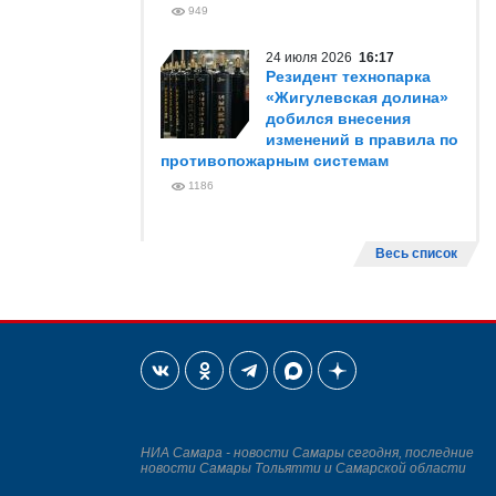
949
24 июля 2026
16:17
Резидент технопарка
«Жигулевская долина»
добился внесения
изменений в правила по
противопожарным системам
1186
Весь список
НИА Самара - новости Самары сегодня, последние
новости Самары Тольятти и Самарской области