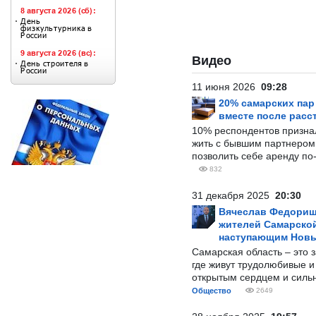
Видео
11 июня 2026
09:28
20% самарских па
вместе после расс
10% респондентов призна
жить с бывшим партнером и
позволить себе аренду по
832
31 декабря 2025
20:30
Вячеслав Федорищ
жителей Самарской
наступающим Нов
Самарская область – это 
где живут трудолюбивые и
открытым сердцем и силь
Общество
2649