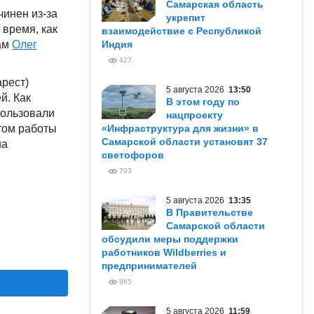
Самарская область
чинен из-за
укрепит
 время, как
взаимодействие с Республикой
сам
Олег
Индия
427
арест)
5 августа 2026
13:50
й. Как
В этом году по
пользовали
нацпроекту
этом работы
«Инфраструктура для жизни» в
Самарской области установят 37
на
светофоров
703
5 августа 2026
13:35
В Правительстве
Самарской области
обсудили меры поддержки
работников Wildberries и
предпринимателей
865
5 августа 2026
11:59