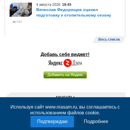
4 августа 2026
18:45
Вячеслав Федорищев оценил
подготовку к отопительному сезону
894
Весь список
Добавь себе виджет!
АКЦЕНТЫ
Используя сайт www.niasam.ru, вы соглашаетесь с
4 августа 2026
20:07
использованием файлов cookie.
Вячеслав Федорищев поручил усилить
работу по трудоустройству ветеранов
Подробнее
СВО в Самарской области