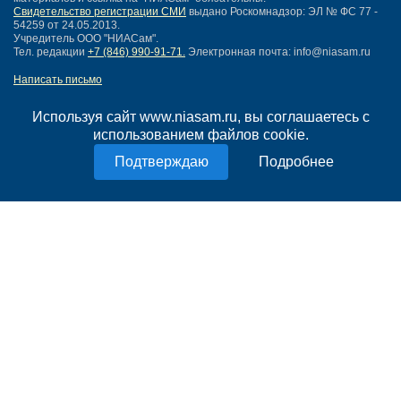
Свидетельство регистрации СМИ
выдано Роскомнадзор: ЭЛ № ФС 77 -
54259 от 24.05.2013.
Учредитель ООО "НИАСам".
Тел. редакции
+7 (846) 990-91-71.
Электронная почта: info@niasam.ru
Написать письмо
Карта сайта
Нашли ошибку?
Используя сайт www.niasam.ru, вы соглашаетесь с
Политика конфиденциальности
использованием файлов cookie.
Согласие на обработку персональных данных
Подробнее
18+
НИА Самара - новости Самары сегодня, последние новости Самары
Тольятти и Самарской области
Создание сайта —
mediaidea