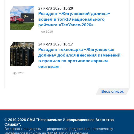
27 июля 2026
15:20
Резидент «Жигулевской долины»
вошел в топ-10 национального
рейтинга «ТехУспех-2026»
1016
24 июля 2026
16:17
Резидент технопарка «Жигулевская
долина» добился внесения изменений
в правила по противопожарным
системам
1233
Весь список
©
2010-2026 СМИ
"Независимое Информационное Агентство
Самара"
.
Все права защищены — разрешение редакции на перепечатку
материалов и ссылка на "НИАСам" обязательны.