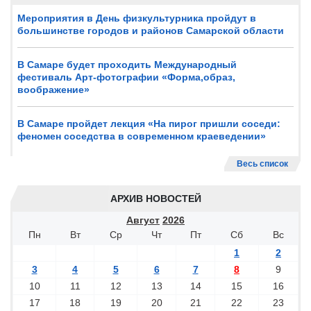
Мероприятия в День физкультурника пройдут в
большинстве городов и районов Самарской области
В Самаре будет проходить Международный
фестиваль Арт-фотографии «Форма,образ,
воображение»
В Самаре пройдет лекция «На пирог пришли соседи:
феномен соседства в современном краеведении»
Весь список
АРХИВ НОВОСТЕЙ
Август
2026
Пн
Вт
Ср
Чт
Пт
Сб
Вс
1
2
3
4
5
6
7
8
9
10
11
12
13
14
15
16
17
18
19
20
21
22
23