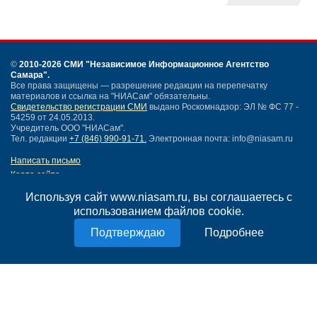
©
2010-2026 СМИ
"Независимое Информационное Агентство
Самара"
.
Все права защищены — разрешение редакции на перепечатку
материалов и ссылка на "НИАСам" обязательны.
Свидетельство регистрации СМИ
выдано Роскомнадзор: ЭЛ № ФС 77 -
54259 от 24.05.2013.
Учредитель ООО "НИАСам".
Тел. редакции
+7 (846) 990-91-71.
Электронная почта: info@niasam.ru
Написать письмо
Карта сайта
Нашли ошибку?
Используя сайт www.niasam.ru, вы соглашаетесь с
Политика конфиденциальности
использованием файлов cookie.
Согласие на обработку персональных данных
18+
Подробнее
НИА Самара - новости Самары сегодня, последние новости Самары