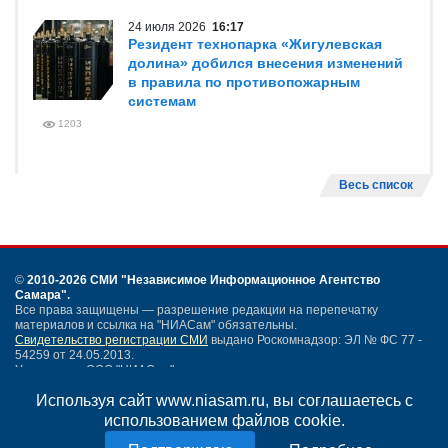
24 июля 2026
16:17
Резидент технопарка «Жигулевская
долина» добился внесения изменений
в правила по противопожарным
системам
1203
Весь список
©
2010-2026 СМИ
"Независимое Информационное Агентство
Самара"
.
Все права защищены — разрешение редакции на перепечатку
материалов и ссылка на "НИАСам" обязательны.
Свидетельство регистрации СМИ
выдано Роскомнадзор: ЭЛ № ФС 77 -
54259 от 24.05.2013.
Учредитель ООО "НИАСам".
Тел. редакции
+7 (846) 990-91-71.
Электронная почта: info@niasam.ru
Используя сайт www.niasam.ru, вы соглашаетесь с
Написать письмо
использованием файлов cookie.
Карта сайта