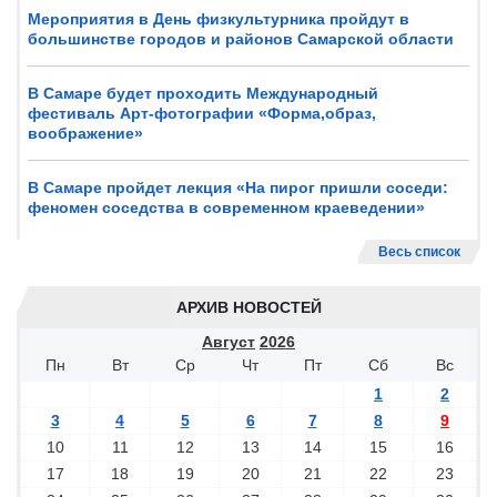
Мероприятия в День физкультурника пройдут в
большинстве городов и районов Самарской области
В Самаре будет проходить Международный
фестиваль Арт-фотографии «Форма,образ,
воображение»
В Самаре пройдет лекция «На пирог пришли соседи:
феномен соседства в современном краеведении»
Весь список
АРХИВ НОВОСТЕЙ
Август
2026
Пн
Вт
Ср
Чт
Пт
Сб
Вс
1
2
3
4
5
6
7
8
9
10
11
12
13
14
15
16
17
18
19
20
21
22
23