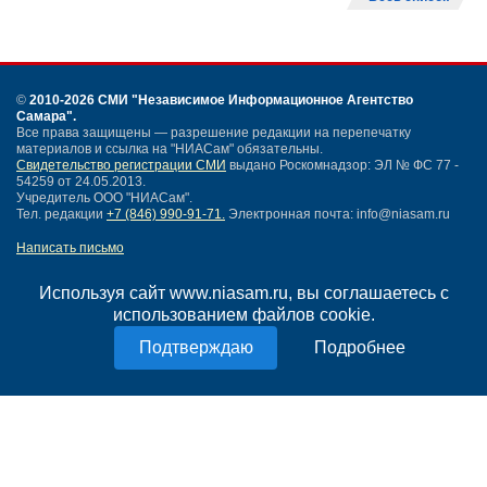
©
2010-2026 СМИ
"Независимое Информационное Агентство
Самара"
.
Все права защищены — разрешение редакции на перепечатку
материалов и ссылка на "НИАСам" обязательны.
Свидетельство регистрации СМИ
выдано Роскомнадзор: ЭЛ № ФС 77 -
54259 от 24.05.2013.
Учредитель ООО "НИАСам".
Тел. редакции
+7 (846) 990-91-71.
Электронная почта: info@niasam.ru
Написать письмо
Карта сайта
Нашли ошибку?
Используя сайт www.niasam.ru, вы соглашаетесь с
Политика конфиденциальности
использованием файлов cookie.
Согласие на обработку персональных данных
Подробнее
18+
НИА Самара - новости Самары сегодня, последние новости Самары