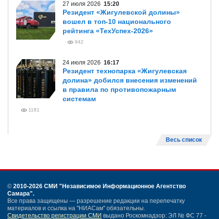
27 июля 2026
15:20
Резидент «Жигулевской долины»
вошел в топ-10 национального
рейтинга «ТехУспех-2026»
942
24 июля 2026
16:17
Резидент технопарка «Жигулевская
долина» добился внесения изменений
в правила по противопожарным
системам
1181
Весь список
©
2010-2026 СМИ
"Независимое Информационное Агентство
Самара"
.
Все права защищены — разрешение редакции на перепечатку
материалов и ссылка на "НИАСам" обязательны.
Свидетельство регистрации СМИ
выдано Роскомнадзор: ЭЛ № ФС 77 -