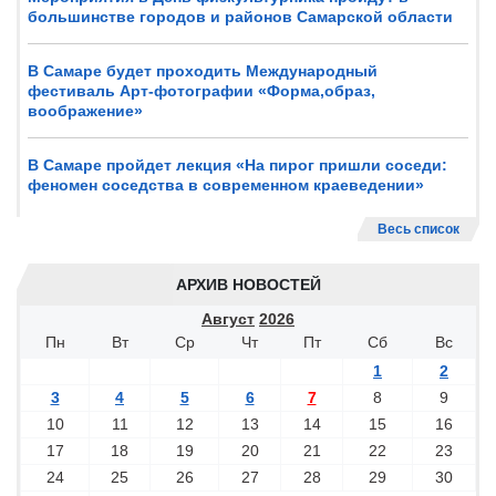
большинстве городов и районов Самарской области
В Самаре будет проходить Международный
фестиваль Арт-фотографии «Форма,образ,
воображение»
В Самаре пройдет лекция «На пирог пришли соседи:
феномен соседства в современном краеведении»
Весь список
АРХИВ НОВОСТЕЙ
Август
2026
Пн
Вт
Ср
Чт
Пт
Сб
Вс
1
2
3
4
5
6
7
8
9
10
11
12
13
14
15
16
17
18
19
20
21
22
23
24
25
26
27
28
29
30