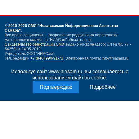
©
2010-2026 СМИ
"Независимое Информационное Агентство
Самара"
.
Все права защищены — разрешение редакции на перепечатку
материалов и ссылка на "НИАСам" обязательны.
Свидетельство регистрации СМИ
выдано Роскомнадзор: ЭЛ № ФС 77 -
54259 от 24.05.2013.
Учредитель ООО "НИАСам".
Тел. редакции
+7 (846) 990-91-71.
Электронная почта: info@niasam.ru
Написать письмо
Используя сайт www.niasam.ru, вы соглашаетесь с
Карта сайта
использованием файлов cookie.
Нашли ошибку?
Политика конфиденциальности
Подробнее
Согласие на обработку персональных данных
18+
НИА Самара - новости Самары сегодня, последние новости Самары