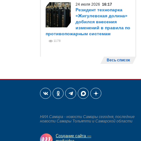
24 июля 2026
16:17
Резидент технопарка
«Жигулевская долина»
добился внесения
изменений в правила по
противопожарным системам
1178
Весь список
НИА Самара - новости Самары сегодня, последние
новости Самары Тольятти и Самарской области
Создание сайта —
mediaidea