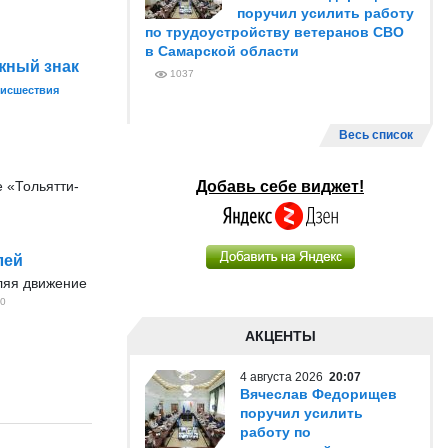
поручил усилить работу
по трудоустройству ветеранов СВО
в Самарской области
жный знак
1037
исшествия
Весь список
 «Тольятти-
Добавь себе виджет!
лей
вляя движение
0
АКЦЕНТЫ
4 августа 2026
20:07
Вячеслав Федорищев
поручил усилить
работу по