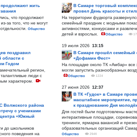
р продолжают жить
В Самаре торговый комплек
тавания
провел День красоты и стил
лись, что продолжают
На территории фудкорта развернул
з-за того, что не могут
семейный праздник с модными показ
-отдельности.
активностями, конкурсами и развле
Общество
детей и взрослых.
Общество
17
19 июля 2026
13:15
ев поздравил
В Самаре прошёл семейный
 области с
«Дофамин Фест»
ым Годом
На площадке около ТК «Амбар» вс
замечательный регион,
могли запустить разнообразных воз
 талантливые люди с
Общество
1224
ным характером.
27 июня 2026
12:37
В ТК «Гудок» в Самаре пров
масштабное мероприятие, п
С Волжского района
к празднованию Дня молодё
тречу с учениками
Для гостей были подготовлены масте
 центра «Южный
интерактивные площадки, соревнова
тренинги, ярмарка вакансий и презе
ти до школьников
образовательных организаций Сама
сного поведения на
Общество
2946