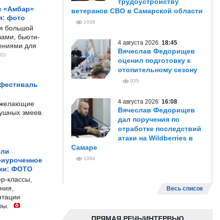
трудоустройству
с «Амбар»
ветеранов СВО в Самарской области
я: фото
1039
ся большой
ами, бьюти-
4 августа 2026
18:45
чениями для
Вячеслав Федорищев
03
оценил подготовку к
отопительному сезону
935
 фестиваль
4 августа 2026
16:08
е желающие
Вячеслав Федорищев
душных змеев.
дал поручения по
отработке последствий
атаки на Wildberries в
Самаре
ели
1084
риуроченное
жи: ФОТО
р-классы,
ния,
Весь список
нтации
ры.
ПРЯМАЯ РЕЧЬ/ИНТЕРВЬЮ