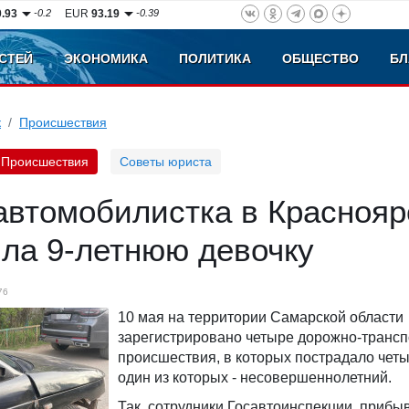
0.93
-0.2
EUR
93.19
-0.39
СТЕЙ
ЭКОНОМИКА
ПОЛИТИКА
ОБЩЕСТВО
БЛ
к
Происшествия
Происшествия
Советы юриста
автомобилистка в Красноя
ила 9-летнюю девочку
76
10 мая на территории Самарской области
зарегистрировано четыре дорожно-транс
происшествия, в которых пострадало четы
один из которых - несовершеннолетний.
Так, сотрудники Госавтоинспекции, прибы