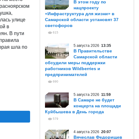
В этом году по
Красноярском
нацпроекту
вушка,
«Инфраструктура для жизни» в
лась улице
Самарской области установят 37
светофоров
ой в
ян. В пути
615
 правила
5 августа 2026
13:35
орая шла по
В Правительстве
Самарской области
обсудили меры поддержки
работников Wildberries и
предпринимателей
690
5 августа 2026
11:59
В Самаре не будет
концерта на площади
Куйбышева в День города
579
4 августа 2026
20:07
Вячеслав Федорищев