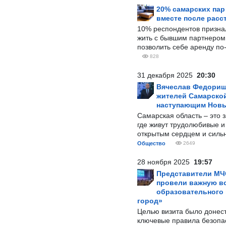
20% самарских па
вместе после расс
10% респондентов призна
жить с бывшим партнером и
позволить себе аренду по
828
31 декабря 2025
20:30
Вячеслав Федорищ
жителей Самарской
наступающим Нов
Самарская область – это 
где живут трудолюбивые и
открытым сердцем и силь
Общество
2649
28 ноября 2025
19:57
Представители МЧ
провели важную вс
образовательного
город»
Целью визита было донес
ключевые правила безопа