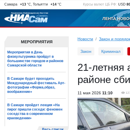
Самара
+13
°C, Тольятти
+14
°C
Курсы валют ЦБ РФ:
USD
8
ЛЕНТА НОВО
Новости
Закон и порядо
МЕРОПРИЯТИЯ
Закон
Криминал
Мероприятия в День
физкультурника пройдут в
большинстве городов и районов
21-летняя 
Самарской области
районе сб
В Самаре будет проходить
Международный фестиваль Арт-
фотографии «Форма,образ,
воображение»
11 мая 2026
11:10
12
В Самаре пройдет лекция «На
пирог пришли соседи: феномен
соседства в современном
краеведении»
Весь список