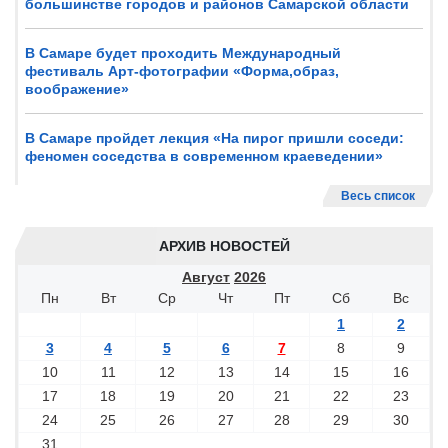
большинстве городов и районов Самарской области
В Самаре будет проходить Международный
фестиваль Арт-фотографии «Форма,образ,
воображение»
В Самаре пройдет лекция «На пирог пришли соседи:
феномен соседства в современном краеведении»
Весь список
АРХИВ НОВОСТЕЙ
Август
2026
Пн
Вт
Ср
Чт
Пт
Сб
Вс
1
2
3
4
5
6
7
8
9
10
11
12
13
14
15
16
17
18
19
20
21
22
23
24
25
26
27
28
29
30
31