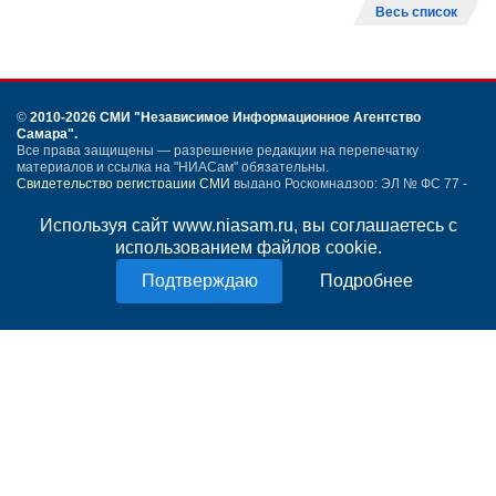
Весь список
©
2010-2026 СМИ
"Независимое Информационное Агентство
Самара"
.
Все права защищены — разрешение редакции на перепечатку
материалов и ссылка на "НИАСам" обязательны.
Свидетельство регистрации СМИ
выдано Роскомнадзор: ЭЛ № ФС 77 -
54259 от 24.05.2013.
Учредитель ООО "НИАСам".
Используя сайт www.niasam.ru, вы соглашаетесь с
Тел. редакции
+7 (846) 990-91-71.
Электронная почта: info@niasam.ru
использованием файлов cookie.
Написать письмо
Подробнее
Карта сайта
Нашли ошибку?
Политика конфиденциальности
Согласие на обработку персональных данных
18+