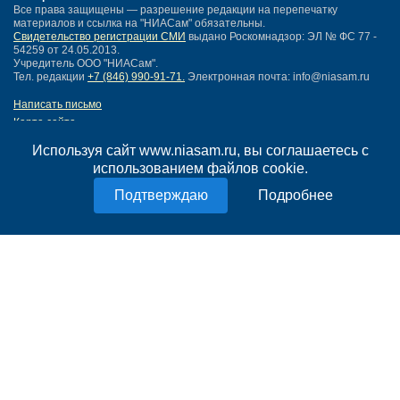
Все права защищены — разрешение редакции на перепечатку
материалов и ссылка на "НИАСам" обязательны.
Свидетельство регистрации СМИ
выдано Роскомнадзор: ЭЛ № ФС 77 -
54259 от 24.05.2013.
Учредитель ООО "НИАСам".
Тел. редакции
+7 (846) 990-91-71.
Электронная почта: info@niasam.ru
Написать письмо
Карта сайта
Нашли ошибку?
Используя сайт www.niasam.ru, вы соглашаетесь с
Политика конфиденциальности
использованием файлов cookie.
Согласие на обработку персональных данных
18+
Подробнее
НИА Самара - новости Самары сегодня, последние новости Самары
Тольятти и Самарской области
Создание сайта —
mediaidea