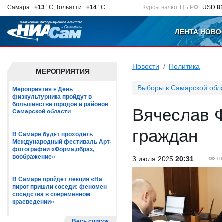
Самара
+13
°C, Тольятти
+14
°C
Курсы валют ЦБ РФ:
USD
8
ЛЕНТА НОВО
Новости
Политика
МЕРОПРИЯТИЯ
Выборы в Самарской обл
Мероприятия в День
физкультурника пройдут в
большинстве городов и районов
Вячеслав 
Самарской области
граждан
В Самаре будет проходить
Международный фестиваль Арт-
фотографии «Форма,образ,
воображение»
3 июля 2025
20:31
10
В Самаре пройдет лекция «На
пирог пришли соседи: феномен
соседства в современном
краеведении»
Весь список