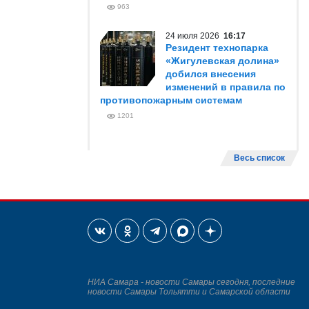
963
24 июля 2026
16:17
Резидент технопарка
«Жигулевская долина»
добился внесения
изменений в правила по
противопожарным системам
1201
Весь список
НИА Самара - новости Самары сегодня, последние
новости Самары Тольятти и Самарской области