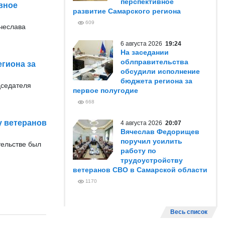
перспективное
вное
развитие Самарского региона
609
ячеслава
6 августа 2026
19:24
На заседании
облправительства
гиона за
обсудили исполнение
бюджета региона за
дседателя
первое полугодие
668
у ветеранов
4 августа 2026
20:07
Вячеслав Федорищев
поручил усилить
тельстве был
работу по
трудоустройству
ветеранов СВО в Самарской области
1170
Весь список