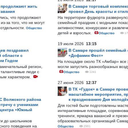
р продолжают жить
В Самаре торговый комплек
тавания
провел День красоты и стил
лись, что продолжают
На территории фудкорта развернул
з-за того, что не могут
семейный праздник с модными показ
-отдельности.
активностями, конкурсами и развле
Общество
детей и взрослых.
Общество
17
19 июля 2026
13:15
ев поздравил
В Самаре прошёл семейный
 области с
«Дофамин Фест»
ым Годом
На площадке около ТК «Амбар» вс
замечательный регион,
могли запустить разнообразных воз
 талантливые люди с
Общество
1241
ным характером.
27 июня 2026
12:37
В ТК «Гудок» в Самаре пров
масштабное мероприятие, п
С Волжского района
к празднованию Дня молодё
тречу с учениками
Для гостей были подготовлены масте
 центра «Южный
интерактивные площадки, соревнова
тренинги, ярмарка вакансий и презе
ти до школьников
образовательных организаций Сама
сного поведения на
Общество
2961