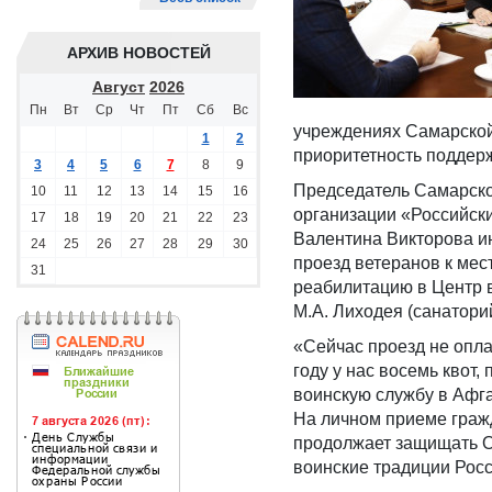
АРХИВ НОВОСТЕЙ
Август
2026
Пн
Вт
Ср
Чт
Пт
Сб
Вс
учреждениях Самарской 
1
2
приоритетность поддерж
3
4
5
6
7
8
9
Председатель Самарско
10
11
12
13
14
15
16
организации «Российск
17
18
19
20
21
22
23
Валентина Викторова и
24
25
26
27
28
29
30
проезд ветеранов к мес
31
реабилитацию в Центр 
М.А. Лиходея (санатори
«Сейчас проезд не опла
году у нас восемь квот
воинскую службу в Афга
На личном приеме граж
продолжает защищать О
воинские традиции Росс