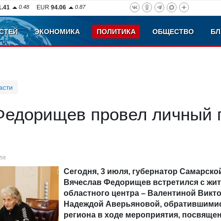
1.41
0.48
EUR
94.06
0.87
СТЕЙ
ЭКОНОМИКА
ПОЛИТИКА
ОБЩЕСТВО
БЛ
асти
Федорищев провел личный 
58
Сегодня, 3 июля, губернатор Самарско
Вячеслав Федорищев встретился с жи
областного центра – Валентиной Викт
Надеждой Аверьяновой, обратившимис
региона в ходе мероприятия, посвяще