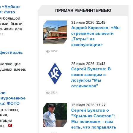
с «Амбар»
ПРЯМАЯ РЕЧЬ/ИНТЕРВЬЮ
я: фото
ся большой
31 июля 2026
11:45
ами, бьюти-
Андрей Карпочев: «Мы
чениями для
стремимся вывести
19
„Татры“ из
эксплуатации»
1057
 фестиваль
е желающие
25 июля 2026
11:42
Сергей Булатов: В
душных змеев.
сезон заходим с
лозунгом "Мы
отличаемся"
ели
1814
риуроченное
жи: ФОТО
15 июля 2026
13:27
р-классы,
Сергей Булатов о
ния,
"Крыльях Советов":
нтации
Мы понимаем – нам
ры.
есть, что поправлять