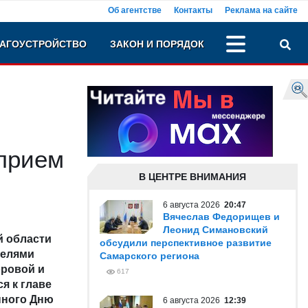
Об агентстве
Контакты
Реклама на сайте
АГОУСТРОЙСТВО
ЗАКОН И ПОРЯДОК
прием
В ЦЕНТРЕ ВНИМАНИЯ
6 августа 2026
20:47
Вячеслав Федорищев и
Леонид Симановский
й области
обсудили перспективное развитие
телями
Самарского региона
оровой и
617
я к главе
нного Дню
6 августа 2026
12:39