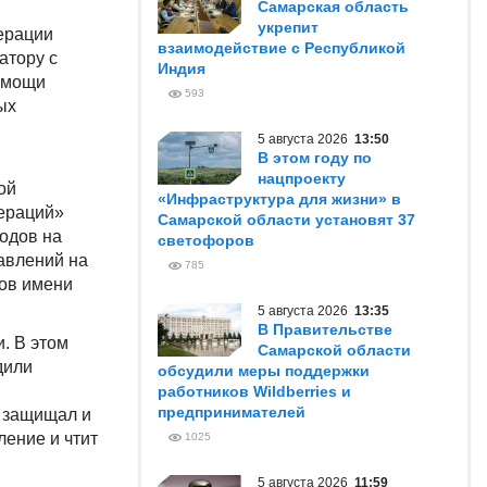
Самарская область
укрепит
ерации
взаимодействие с Республикой
атору с
Индия
омощи
593
ых
5 августа 2026
13:50
В этом году по
нацпроекту
ой
«Инфраструктура для жизни» в
пераций»
Самарской области установят 37
одов на
светофоров
равлений на
785
тов имени
5 августа 2026
13:35
В Правительстве
. В этом
Самарской области
дили
обсудили меры поддержки
работников Wildberries и
предпринимателей
о защищал и
ение и чтит
1025
5 августа 2026
11:59