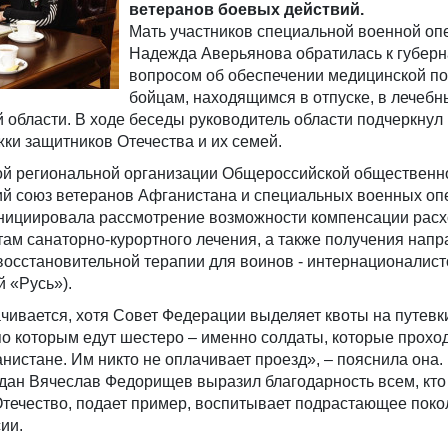
ветеранов боевых действий.
Мать участников специальной военной оп
Надежда Аверьянова обратилась к губерн
вопросом об обеспечении медицинской п
бойцам, находящимся в отпуске, в лечебн
области. В ходе беседы руководитель области подчеркнул
ки защитников Отечества и их семей.
й региональной организации Общероссийской общественн
ий союз ветеранов Афганистана и специальных военных о
нициировала рассмотрение возможности компенсации расх
там санаторно-курортного лечения, а также получения нап
восстановительной терапии для воинов - интернационалис
й «Русь»).
чивается, хотя Совет Федерации выделяет квоты на путевки
, по которым едут шестеро – именно солдаты, которые прохо
нистане. Им никто не оплачивает проезд», – пояснила она.
дан Вячеслав Федорищев выразил благодарность всем, кт
течество, подает пример, воспитывает подрастающее покол
ии.