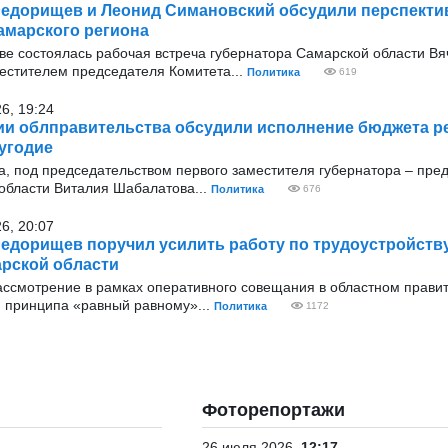
едорищев и Леонид Симановский обсудили перспекти
амарского региона
оскве состоялась рабочая встреча губернатора Самарской области В
стителем председателя Комитета...
Политика
619
26, 19:24
ии облправительства обсудили исполнение бюджета ре
угодие
ода, под председательством первого заместителя губернатора – пре
области Виталия Шабалатова...
Политика
676
26, 20:07
едорищев поручил усилить работу по трудоустройств
рской области
 рассмотрение в рамках оперативного совещания в областном прави
и принципа «равный равному»...
Политика
1172
Фоторепортажи
26 июля 2026
12:17