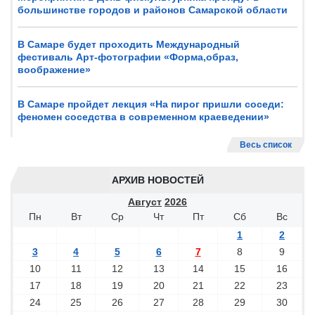
большинстве городов и районов Самарской области
В Самаре будет проходить Международный
фестиваль Арт-фотографии «Форма,образ,
воображение»
В Самаре пройдет лекция «На пирог пришли соседи:
феномен соседства в современном краеведении»
Весь список
АРХИВ НОВОСТЕЙ
Август
2026
Пн
Вт
Ср
Чт
Пт
Сб
Вс
1
2
3
4
5
6
7
8
9
10
11
12
13
14
15
16
17
18
19
20
21
22
23
24
25
26
27
28
29
30