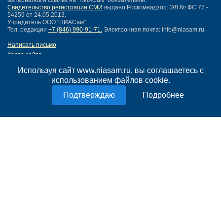
материалов и ссылка на "НИАСам" обязательны.
Свидетельство регистрации СМИ
выдано Роскомнадзор: ЭЛ № ФС 77 -
54259 от 24.05.2013.
Учредитель ООО "НИАСам".
Тел. редакции
+7 (846) 990-91-71.
Электронная почта: info@niasam.ru
Написать письмо
Карта сайта
Нашли ошибку?
Используя сайт www.niasam.ru, вы соглашаетесь с
Политика конфиденциальности
использованием файлов cookie.
Согласие на обработку персональных данных
18+
Подробнее
НИА Самара - новости Самары сегодня, последние новости Самары
Тольятти и Самарской области
Создание сайта —
mediaidea