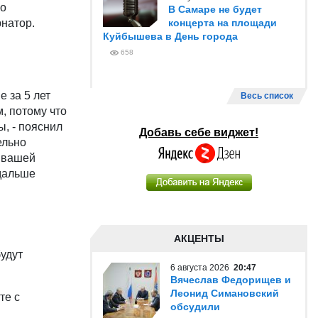
но
В Самаре не будет
рнатор.
концерта на площади
Куйбышева в День города
658
 за 5 лет
Весь список
, потому что
, - пояснил
Добавь себе виджет!
ельно
я вашей
 дальше
АКЦЕНТЫ
будут
6 августа 2026
20:47
Вячеслав Федорищев и
Леонид Симановский
те с
обсудили