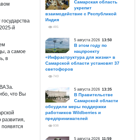
Самарская область
авом
укрепит
взаимодействие с Республикой
Индия
 государства
2025-й
491
5 августа 2026
13:50
ем
В этом году по
ы, а самое
нацпроекту
«Инфраструктура для жизни» в
ь, в
Самарской области установят 37
светофоров
743
ОВАЗа.
5 августа 2026
13:35
ибо, что Вы
В Правительстве
Самарской области
обсудили меры поддержки
арской
работников Wildberries и
предпринимателей
 развития,
м появятся
936
5 августа 2026
11:59