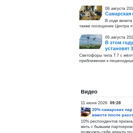
06 августа 20
Самарская 
В ходе визита
также посещение Центра п
05 августа 20
В этом год
установят 
Светофоры типа Т.7 с жёл
приближении к пешеходны
Видео
11 июня 2026
09:28
20% самарских па
вместе после расс
10% респондентов призна
жить с бывшим партнером и
позволить себе аренду по