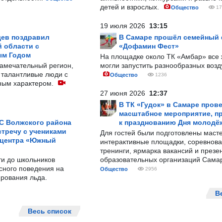
детей и взрослых.
Общество
17
19 июля 2026
13:15
ев поздравил
В Самаре прошёл семейный
 области с
«Дофамин Фест»
ым Годом
На площадке около ТК «Амбар» вс
замечательный регион,
могли запустить разнообразных воз
 талантливые люди с
Общество
1236
ным характером.
27 июня 2026
12:37
В ТК «Гудок» в Самаре пров
масштабное мероприятие, п
С Волжского района
к празднованию Дня молодё
тречу с учениками
Для гостей были подготовлены масте
 центра «Южный
интерактивные площадки, соревнова
тренинги, ярмарка вакансий и презе
ти до школьников
образовательных организаций Сама
сного поведения на
Общество
2956
рования льда.
В
Весь список