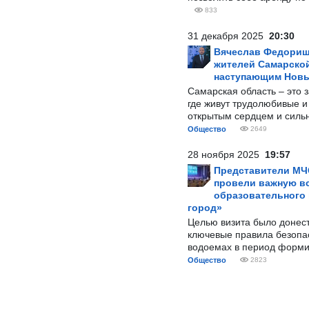
833
31 декабря 2025
20:30
Вячеслав Федорищ
жителей Самарской
наступающим Нов
Самарская область – это 
где живут трудолюбивые и
открытым сердцем и силь
Общество
2649
28 ноября 2025
19:57
Представители МЧ
провели важную вс
образовательного
город»
Целью визита было донес
ключевые правила безопа
водоемах в период форми
Общество
2823