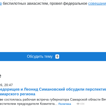
р
беспилотных авиасистем, провел федеральное
совещани
Обсудить тему
0
е
26, 20:47
едорищев и Леонид Симановский обсудили перспекти
амарского региона
оскве состоялась рабочая встреча губернатора Самарской области В
стителем председателя Комитета...
Политика
434