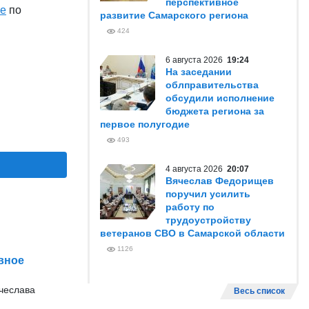
перспективное
е
по
развитие Самарского региона
424
6 августа 2026
19:24
На заседании
облправительства
обсудили исполнение
бюджета региона за
первое полугодие
493
4 августа 2026
20:07
Вячеслав Федорищев
поручил усилить
работу по
трудоустройству
ветеранов СВО в Самарской области
1126
вное
ячеслава
Весь список