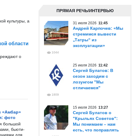
ПРЯМАЯ РЕЧЬ/ИНТЕРВЬЮ
ой культуры, а
31 июля 2026
11:45
Андрей Карпочев: «Мы
стремимся вывести
„Татры“ из
кой области
эксплуатации»
1044
преждают о
25 июля 2026
11:42
Сергей Булатов: В
сезон заходим с
лозунгом "Мы
отличаемся"
1809
15 июля 2026
13:27
с «Амбар»
Сергей Булатов о
я: фото
"Крыльях Советов":
ся большой
Мы понимаем – нам
ами, бьюти-
есть, что поправлять
чениями для