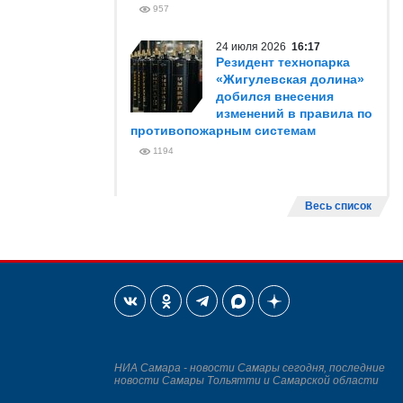
957
24 июля 2026
16:17
Резидент технопарка
«Жигулевская долина»
добился внесения
изменений в правила по
противопожарным системам
1194
Весь список
НИА Самара - новости Самары сегодня, последние
новости Самары Тольятти и Самарской области