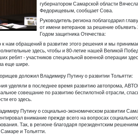
губернатором Самарской области Вячесл
Федорищевым, сообщает Сова.
Руководитель региона поблагодарил главу
от имени ветеранов за решение объявить 
Годом защитника Отечества:
о к нам обращений в развитие этого решения и мы принима
олнительные здесь, чтобы и 80-летие нашей Великой Побед
ших ребят - участников специальной военной операции здес
ла еще шире.
орищев доложил Владимиру Путину о развитии Тольятти:
ания уделяли в последнее время развитию автопрома, АВТ
альное совещание по развитию беспилотной отрасли, спас
ти его здесь.
адимиру Путину о социально-экономическом развитии Сам
ентировал внимание прежде всего на вопросах социального
ования. Так, в регионе благодаря президентским решения
 Самаре и Тольятти.