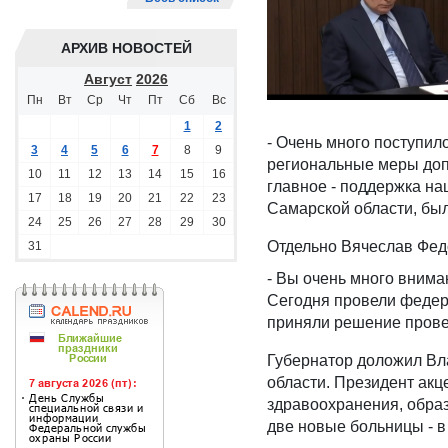
АРХИВ НОВОСТЕЙ
Август
2026
Пн
Вт
Ср
Чт
Пт
Сб
Вс
1
2
- Очень много поступил
3
4
5
6
7
8
9
региональные меры доп
10
11
12
13
14
15
16
главное - поддержка на
17
18
19
20
21
22
23
Самарской области, бы
24
25
26
27
28
29
30
Отдельно Вячеслав Фед
31
- Вы очень много вним
Сегодня провели федер
приняли решение провес
Губернатор доложил Вл
области. Президент акц
здравоохранения, образ
две новые больницы - в