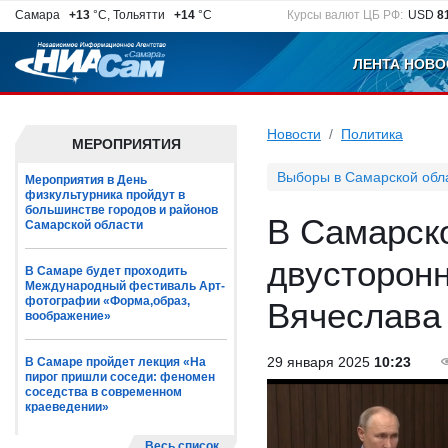
Самара
+13
°C, Тольятти
+14
°C
Курсы валют ЦБ РФ:
USD
8
ЛЕНТА НОВО
Новости
Политика
МЕРОПРИЯТИЯ
Выборы в Самарской обл
Мероприятия в День
физкультурника пройдут в
большинстве городов и районов
В Самарск
Самарской области
двусторон
В Самаре будет проходить
Международный фестиваль Арт-
фотографии «Форма,образ,
Вячеслава
воображение»
29 января 2025
10:23
В Самаре пройдет лекция «На
пирог пришли соседи: феномен
соседства в современном
краеведении»
Весь список