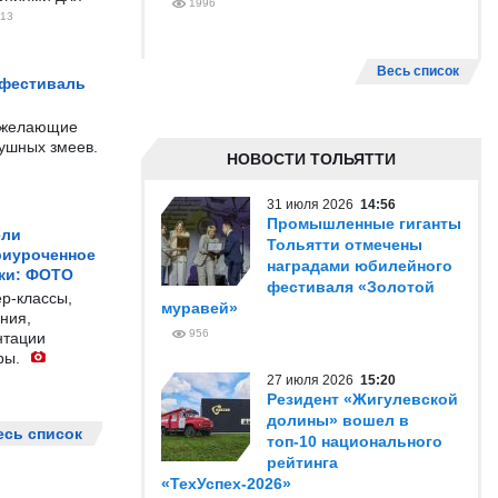
1996
13
Весь список
 фестиваль
е желающие
душных змеев.
НОВОСТИ ТОЛЬЯТТИ
31 июля 2026
14:56
Промышленные гиганты
ели
Тольятти отмечены
риуроченное
наградами юбилейного
жи: ФОТО
фестиваля «Золотой
р-классы,
муравей»
ния,
956
нтации
ры.
27 июля 2026
15:20
Резидент «Жигулевской
долины» вошел в
есь список
топ-10 национального
рейтинга
«ТехУспех-2026»