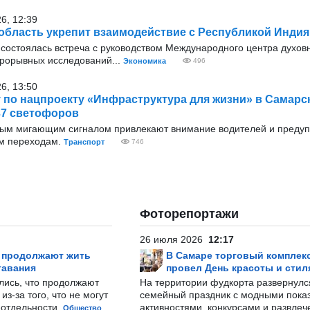
26, 12:39
область укрепит взаимодействие с Республикой Индия
 состоялась встреча с руководством Международного центра духовн
рорывных исследований...
Экономика
496
26, 13:50
у по нацпроекту «Инфраструктура для жизни» в Самарс
37 светофоров
тым мигающим сигналом привлекают внимание водителей и преду
м переходам.
Транспорт
746
Фоторепортажи
26 июля 2026
12:17
р продолжают жить
В Самаре торговый комплек
тавания
провел День красоты и стил
лись, что продолжают
На территории фудкорта развернул
з-за того, что не могут
семейный праздник с модными показ
-отдельности.
активностями, конкурсами и развле
Общество