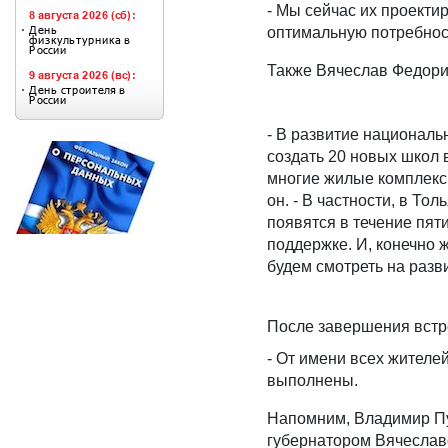
- Мы сейчас их проект
оптимальную потребност
Также Вячеслав Федори
- В развитие националь
создать 20 новых школ 
многие жилые комплекс
он. - В частности, в Т
появятся в течение пяти
поддержке. И, конечно 
будем смотреть на разв
После завершения встре
- От имени всех жителе
выполнены.
Напомним, Владимир Пу
губернатором Вячесла