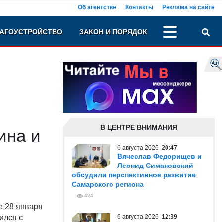
Об агентстве
Контакты
Реклама на сайте
АГОУСТРОЙСТВО
ЗАКОН И ПОРЯДОК
В ЦЕНТРЕ ВНИМАНИЯ
ина и
6 августа 2026
20:47
Вячеслав Федорищев и
Леонид Симановский
обсудили перспективное развитие
Самарского региона
424
е 28 января
ился с
6 августа 2026
12:39