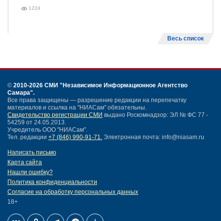
1224
Весь список
©
2010-2026 СМИ
"Независимое Информационное Агентство
Самара"
.
Все права защищены — разрешение редакции на перепечатку
материалов и ссылка на "НИАСам" обязательны.
Свидетельство регистрации СМИ
выдано Роскомнадзор: ЭЛ № ФС 77 -
54259 от 24.05.2013.
Учредитель ООО "НИАСам".
Тел. редакции
+7 (846) 990-91-71.
Электронная почта: info@niasam.ru
Написать письмо
Карта сайта
Нашли ошибку?
Политика конфиденциальности
Согласие на обработку персональных данных
18+