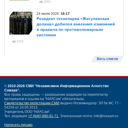
1002
24 июля 2026
16:17
Резидент технопарка «Жигулевская
долина» добился внесения изменений
в правила по противопожарным
системам
1222
Весь список
©
2010-2026 СМИ
"Независимое Информационное Агентство
Самара"
.
Все права защищены — разрешение редакции на перепечатку
материалов и ссылка на "НИАСам" обязательны.
Свидетельство регистрации СМИ
выдано Роскомнадзор: ЭЛ № ФС 77 -
54259 от 24.05.2013.
Учредитель ООО "НИАСам".
Тел. редакции
+7 (846) 990-91-71.
Электронная почта: info@niasam.ru
Написать письмо