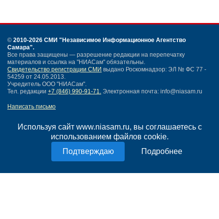
©
2010-2026 СМИ
"Независимое Информационное Агентство
Самара"
.
Все права защищены — разрешение редакции на перепечатку
материалов и ссылка на "НИАСам" обязательны.
Свидетельство регистрации СМИ
выдано Роскомнадзор: ЭЛ № ФС 77 -
54259 от 24.05.2013.
Учредитель ООО "НИАСам".
Тел. редакции
+7 (846) 990-91-71.
Электронная почта: info@niasam.ru
Написать письмо
Карта сайта
Нашли ошибку?
Используя сайт www.niasam.ru, вы соглашаетесь с
Политика конфиденциальности
использованием файлов cookie.
Согласие на обработку персональных данных
Подробнее
18+
НИА Самара - новости Самары сегодня, последние новости Самары