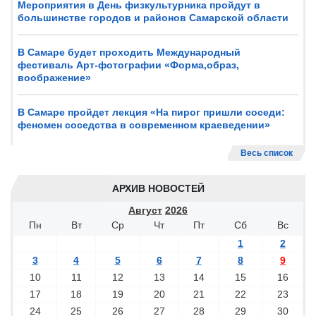
Мероприятия в День физкультурника пройдут в
большинстве городов и районов Самарской области
В Самаре будет проходить Международный
фестиваль Арт-фотографии «Форма,образ,
воображение»
В Самаре пройдет лекция «На пирог пришли соседи:
феномен соседства в современном краеведении»
Весь список
АРХИВ НОВОСТЕЙ
Август
2026
Пн
Вт
Ср
Чт
Пт
Сб
Вс
1
2
3
4
5
6
7
8
9
10
11
12
13
14
15
16
17
18
19
20
21
22
23
24
25
26
27
28
29
30