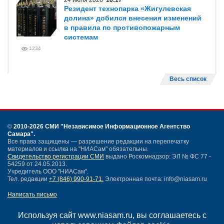
24 июля 2026
16:17
Резидент технопарка «Жигулевская
долина» добился внесения изменений
в правила по противопожарным
системам
1234
Весь список
©
2010-2026 СМИ
"Независимое Информационное Агентство
Самара"
.
Все права защищены — разрешение редакции на перепечатку
материалов и ссылка на "НИАСам" обязательны.
Свидетельство регистрации СМИ
выдано Роскомнадзор: ЭЛ № ФС 77 -
54259 от 24.05.2013.
Учредитель ООО "НИАСам".
Тел. редакции
+7 (846) 990-91-71.
Электронная почта: info@niasam.ru
Написать письмо
Карта сайта
Нашли ошибку?
Используя сайт www.niasam.ru, вы соглашаетесь с