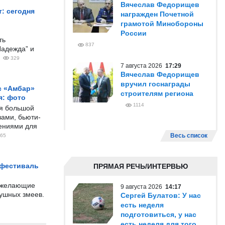
Вячеслав Федорищев
: сегодня
награжден Почетной
грамотой Минобороны
России
ть
837
Надежда” и
329
7 августа 2026
17:29
Вячеслав Федорищев
вручил госнаграды
с «Амбар»
строителям региона
я: фото
1114
ся большой
ами, бьюти-
чениями для
Весь список
65
 фестиваль
ПРЯМАЯ РЕЧЬ/ИНТЕРВЬЮ
е желающие
9 августа 2026
14:17
душных змеев.
Сергей Булатов: У нас
есть неделя
подготовиться, у нас
есть неделя для того,