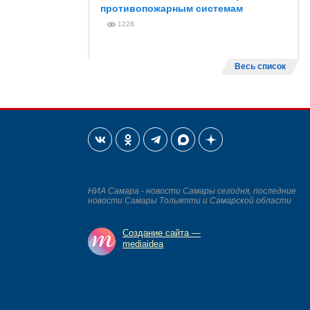
противопожарным системам
1228
Весь список
НИА Самара - новости Самары сегодня, последние
новости Самары Тольятти и Самарской области
Создание сайта —
mediaidea