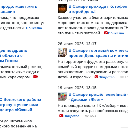
р продолжают жить
В Самаре проходит Котофест
тавания
второй день!
лись, что продолжают
Каждое участие в благотворительных
з-за того, что не могут
мероприятиях помогает поддержива
-отдельности.
деятельность приют для животных “
Общество
его пушистых жителей.
Общество
26 июля 2026
12:17
ев поздравил
В Самаре торговый комплек
 области с
провел День красоты и стил
ым Годом
На территории фудкорта развернул
замечательный регион,
семейный праздник с модными показ
 талантливые люди с
активностями, конкурсами и развле
ным характером.
детей и взрослых.
Общество
17
19 июля 2026
13:15
В Самаре прошёл семейный
С Волжского района
«Дофамин Фест»
тречу с учениками
На площадке около ТК «Амбар» вс
 центра «Южный
могли запустить разнообразных воз
Общество
1274
ти до школьников
сного поведения на