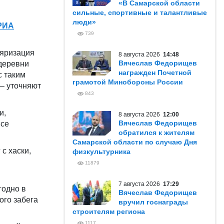
«В Самарской области
сильные, спортивные и талантливые
люди»
РИА
739
ляризация
8 августа 2026
14:48
Вячеслав Федорищев
 деревни
награжден Почетной
с таким
грамотой Минобороны России
– уточняют
843
и,
8 августа 2026
12:00
Вячеслав Федорищев
все
обратился к жителям
Самарской области по случаю Дня
с хаски,
физкультурника
11879
7 августа 2026
17:29
годно в
Вячеслав Федорищев
ого забега
вручил госнаграды
строителям региона
1117