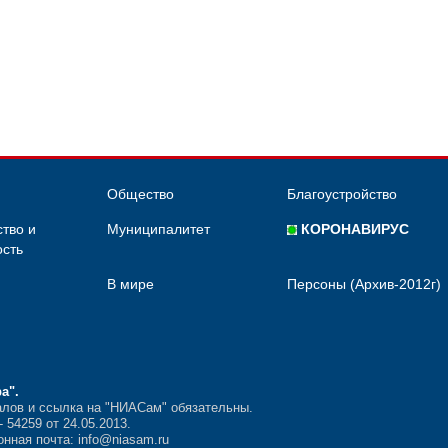
Общество
Благоустройство
тво и
Муниципалитет
КОРОНАВИРУС
сть
В мире
Персоны (Архив-2012г)
ра"
.
лов и ссылка на "НИАСам" обязательны.
54259 от 24.05.2013.
нная почта: info@niasam.ru