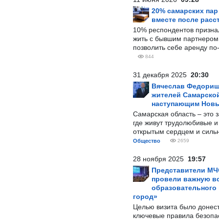
20% самарских па
вместе после расс
10% респондентов призна
жить с бывшим партнером и
позволить себе аренду по
844
31 декабря 2025
20:30
Вячеслав Федорищ
жителей Самарской
наступающим Нов
Самарская область – это 
где живут трудолюбивые и
открытым сердцем и силь
Общество
2659
28 ноября 2025
19:57
Представители МЧ
провели важную вс
образовательного
город»
Целью визита было донес
ключевые правила безопа