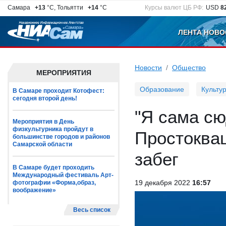
Самара
+13
°C, Тольятти
+14
°C
Курсы валют ЦБ РФ:
USD
8
ЛЕНТА НОВО
Новости
Общество
МЕРОПРИЯТИЯ
Образование
Культу
В Самаре проходит Котофест:
сегодня второй день!
"Я сама сю
Мероприятия в День
физкультурника пройдут в
Простоква
большинстве городов и районов
Самарской области
забег
В Самаре будет проходить
Международный фестиваль Арт-
19 декабря 2022
16:57
фотографии «Форма,образ,
воображение»
Весь список