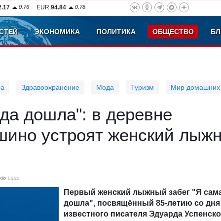
2.17
0.76
EUR
94.84
0.78
СТЕЙ
ЭКОНОМИКА
ПОЛИТИКА
ОБЩЕСТВО
БЛ
ра
Здравоохранение
Мода
Туризм
Мир домашних
да дошла": в деревне
шино устроят женский лыж
1444
Первый женский лыжный забег "Я сам
дошла", посвящённый 85-летию со дня
известного писателя Эдуарда Успенско