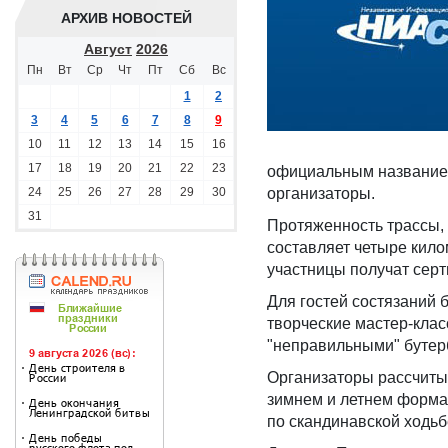
АРХИВ НОВОСТЕЙ
Август
2026
Пн
Вт
Ср
Чт
Пт
Сб
Вс
1
2
3
4
5
6
7
8
9
10
11
12
13
14
15
16
17
18
19
20
21
22
23
официальным названием
24
25
26
27
28
29
30
организаторы.
31
Протяженность трассы, 
составляет четыре килом
участницы получат сер
Для гостей состязаний б
творческие мастер-клас
"неправильными" бутер
Организаторы рассчитыв
зимнем и летнем формат
по скандинавской ходьб