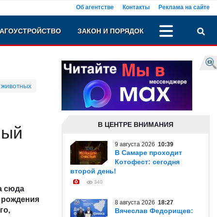
Об агентстве
Контакты
Реклама на сайте
АГОУСТРОЙСТВО
ЗАКОН И ПОРЯДОК
 животных
В ЦЕНТРЕ ВНИМАНИЯ
ный
9 августа 2026
10:39
В Самаре проходит
Котофест: сегодня
второй день!
340
а сюда
 рождения
8 августа 2026
18:27
го,
Вячеслав Федорищев: