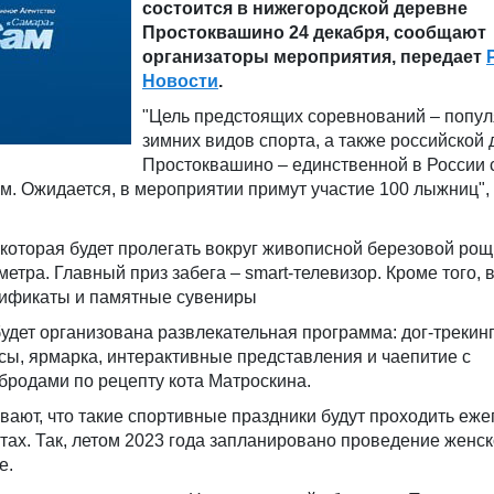
состоится в нижегородской деревне
Простоквашино 24 декабря, сообщают
организаторы мероприятия, передает
Новости
.
"Цель предстоящих соревнований – попу
зимних видов спорта, а также российской
Простоквашино – единственной в России 
. Ожидается, в мероприятии примут участие 100 лыжниц", 
которая будет пролегать вокруг живописной березовой рощ
етра. Главный приз забега – smart-телевизор. Кроме того, 
тификаты и памятные сувениры
удет организована развлекательная программа: дог-трекинг 
сы, ярмарка, интерактивные представления и чаепитие с
бродами по рецепту кота Матроскина.
ают, что такие спортивные праздники будут проходить еже
ах. Так, летом 2023 года запланировано проведение женск
е.