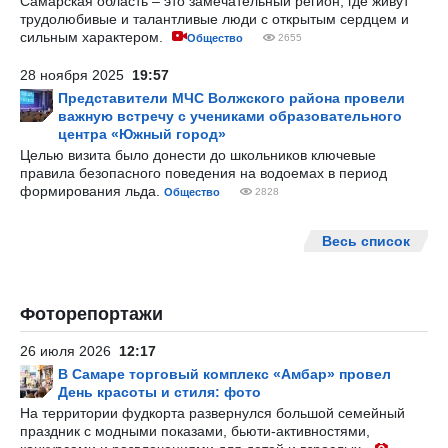
Самарская область – это замечательный регион, где живут
трудолюбивые и талантливые люди с открытым сердцем и
сильным характером.
Общество
2655
28 ноября 2025
19:57
Представители МЧС Волжского района провели
важную встречу с учениками образовательного
центра «Южный город»
Целью визита было донести до школьников ключевые
правила безопасного поведения на водоемах в период
формирования льда.
Общество
2828
Весь список
Фоторепортажи
26 июля 2026
12:17
В Самаре торговый комплекс «Амбар» провел
День красоты и стиля: фото
На территории фудкорта развернулся большой семейный
праздник с модными показами, бьюти-активностями,