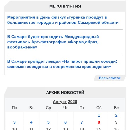
МЕРОПРИЯТИЯ
Мероприятия в День физкультурника пройдут в
большинстве городов и районов Самарской области
В Самаре будет проходить Международный
фестиваль Арт-фотографии «Форма,образ,
воображение»
В Самаре пройдет лекция «На пирог пришли соседи:
феномен соседства в современном краеведении»
Весь список
АРХИВ НОВОСТЕЙ
Август
2026
Пн
Вт
Ср
Чт
Пт
Сб
Вс
1
2
3
4
5
6
7
8
9
10
11
12
13
14
15
16