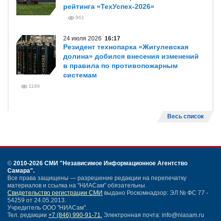
рейтинга «ТехУспех-2026»
961
24 июля 2026
16:17
Резидент технопарка «Жигулевская
долина» добился внесения изменений
в правила по противопожарным
системам
1199
Весь список
©
2010-2026 СМИ
"Независимое Информационное Агентство
Самара"
.
Все права защищены — разрешение редакции на перепечатку
материалов и ссылка на "НИАСам" обязательны.
Свидетельство регистрации СМИ
выдано Роскомнадзор: ЭЛ № ФС 77 -
54259 от 24.05.2013.
Учредитель ООО "НИАСам".
Тел. редакции
+7 (846) 990-91-71.
Электронная почта: info@niasam.ru