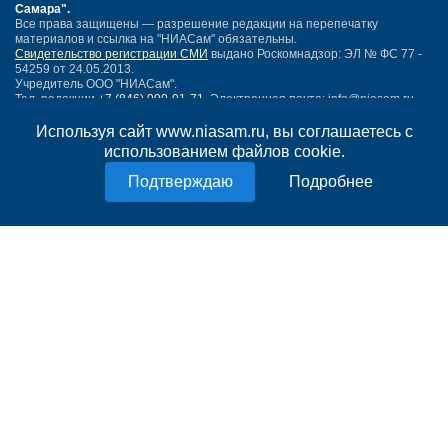
Самара"
.
Все права защищены — разрешение редакции на перепечатку
материалов и ссылка на "НИАСам" обязательны.
Свидетельство регистрации СМИ
выдано Роскомнадзор: ЭЛ № ФС 77 -
54259 от 24.05.2013.
Учредитель ООО "НИАСам".
Тел. редакции
+7 (846) 990-91-71.
Электронная почта: info@niasam.ru
Написать письмо
Используя сайт www.niasam.ru, вы соглашаетесь с
Карта сайта
использованием файлов cookie.
Нашли ошибку?
Подробнее
Политика конфиденциальности
Согласие на обработку персональных данных
18+
НИА Самара - новости Самары сегодня, последние новости Самары
Тольятти и Самарской области
Создание сайта —
mediaidea