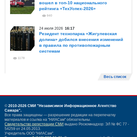
вошел в топ-10 национального
рейтинга «ТехУспех-2026»
940
24 июля 2026
16:17
Резидент технопарка «Жигулевская
долина» добился внесения изменений
в правила по противопожарным
системам
1178
Весь список
©
2010-2026 СМИ
"Независимое Информационное Агентство
Самара"
.
Все права защищены — разрешение редакции на перепечатку
материалов и ссылка на "НИАСам" обязательны.
Свидетельство регистрации СМИ
выдано Роскомнадзор: ЭЛ № ФС 77 -
54259 от 24.05.2013.
Учредитель ООО "НИАСам".