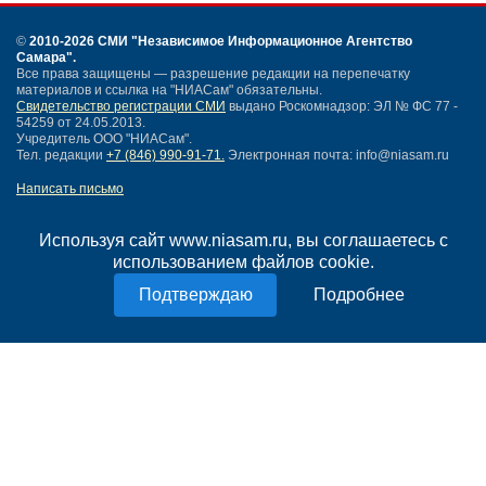
©
2010-2026 СМИ
"Независимое Информационное Агентство
Самара"
.
Все права защищены — разрешение редакции на перепечатку
материалов и ссылка на "НИАСам" обязательны.
Свидетельство регистрации СМИ
выдано Роскомнадзор: ЭЛ № ФС 77 -
54259 от 24.05.2013.
Учредитель ООО "НИАСам".
Тел. редакции
+7 (846) 990-91-71.
Электронная почта: info@niasam.ru
Написать письмо
Карта сайта
Нашли ошибку?
Используя сайт www.niasam.ru, вы соглашаетесь с
Политика конфиденциальности
использованием файлов cookie.
Согласие на обработку персональных данных
Подробнее
18+
НИА Самара - новости Самары сегодня, последние новости Самары
Тольятти и Самарской области