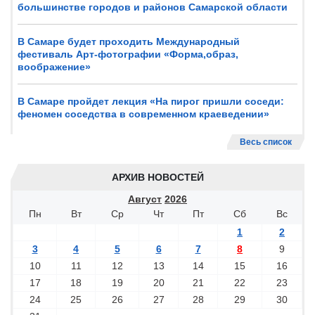
большинстве городов и районов Самарской области
В Самаре будет проходить Международный
фестиваль Арт-фотографии «Форма,образ,
воображение»
В Самаре пройдет лекция «На пирог пришли соседи:
феномен соседства в современном краеведении»
Весь список
АРХИВ НОВОСТЕЙ
Август
2026
Пн
Вт
Ср
Чт
Пт
Сб
Вс
1
2
3
4
5
6
7
8
9
10
11
12
13
14
15
16
17
18
19
20
21
22
23
24
25
26
27
28
29
30