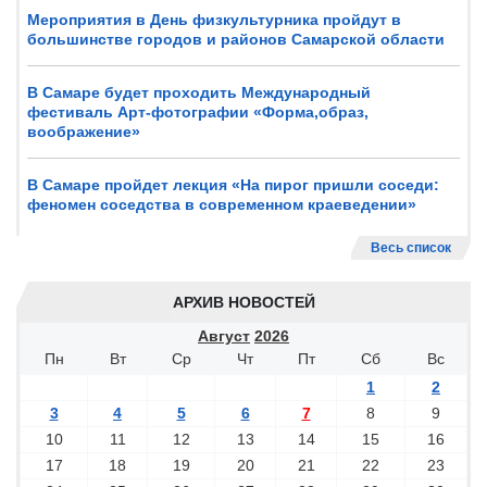
Мероприятия в День физкультурника пройдут в
большинстве городов и районов Самарской области
В Самаре будет проходить Международный
фестиваль Арт-фотографии «Форма,образ,
воображение»
В Самаре пройдет лекция «На пирог пришли соседи:
феномен соседства в современном краеведении»
Весь список
АРХИВ НОВОСТЕЙ
Август
2026
Пн
Вт
Ср
Чт
Пт
Сб
Вс
1
2
3
4
5
6
7
8
9
10
11
12
13
14
15
16
17
18
19
20
21
22
23