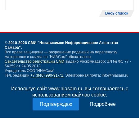
Весь список
©
2010-2026 СМИ
"Независимое Информационное Агентство
Самара"
.
Все права защищены — разрешение редакции на перепечатку
материалов и ссылка на "НИАСам" обязательны.
Свидетельство регистрации СМИ
выдано Роскомнадзор: ЭЛ № ФС 77 -
54259 от 24.05.2013.
Учредитель ООО "НИАСам".
Тел. редакции
+7 (846) 990-91-71.
Электронная почта: info@niasam.ru
Написать письмо
Используя сайт www.niasam.ru, вы соглашаетесь с
Карта сайта
использованием файлов cookie.
Нашли ошибку?
Политика конфиденциальности
Подробнее
Согласие на обработку персональных данных
18+