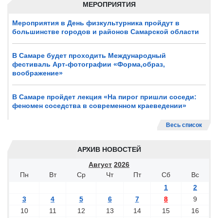
МЕРОПРИЯТИЯ
Мероприятия в День физкультурника пройдут в
большинстве городов и районов Самарской области
В Самаре будет проходить Международный
фестиваль Арт-фотографии «Форма,образ,
воображение»
В Самаре пройдет лекция «На пирог пришли соседи:
феномен соседства в современном краеведении»
Весь список
АРХИВ НОВОСТЕЙ
Август
2026
Пн
Вт
Ср
Чт
Пт
Сб
Вс
1
2
3
4
5
6
7
8
9
10
11
12
13
14
15
16