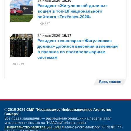
27 июля 2026
15:20
Резидент «Жигулевской долины»
вошел в топ-10 национального
рейтинга «ТехУспех-2026»
997
24 июля 2026
16:17
Резидент технопарка «Жигулевская
долина» добился внесения изменений
в правила по противопожарным
системам
1219
Весь список
©
2010-2026 СМИ
"Независимое Информационное Агентство
Самара"
.
Все права защищены — разрешение редакции на перепечатку
материалов и ссылка на "НИАСам" обязательны.
Свидетельство регистрации СМИ
выдано Роскомнадзор: ЭЛ № ФС 77 -