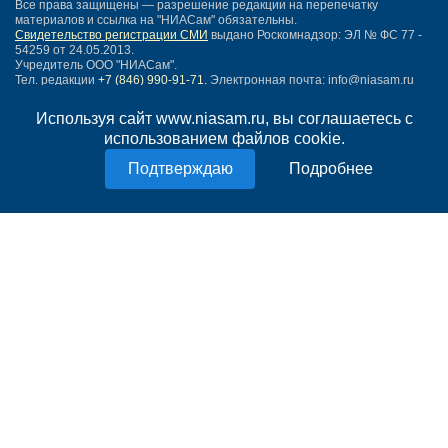
Все права защищены — разрешение редакции на перепечатку
материалов и ссылка на "НИАСам" обязательны.
Свидетельство регистрации СМИ
выдано Роскомнадзор: ЭЛ № ФС 77 -
54259 от 24.05.2013.
Учредитель ООО "НИАСам".
Тел. редакции
+7 (846) 990-91-71.
Электронная почта: info@niasam.ru
Написать письмо
Используя сайт www.niasam.ru, вы соглашаетесь с
Карта сайта
использованием файлов cookie.
Нашли ошибку?
Подробнее
Политика конфиденциальности
Согласие на обработку персональных данных
18+
НИА Самара - новости Самары сегодня, последние новости Самары
Тольятти и Самарской области
Создание сайта —
mediaidea