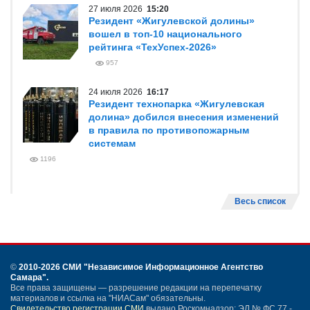
27 июля 2026
15:20
Резидент «Жигулевской долины»
вошел в топ-10 национального
рейтинга «ТехУспех-2026»
957
24 июля 2026
16:17
Резидент технопарка «Жигулевская
долина» добился внесения изменений
в правила по противопожарным
системам
1196
Весь список
©
2010-2026 СМИ
"Независимое Информационное Агентство
Самара"
.
Все права защищены — разрешение редакции на перепечатку
материалов и ссылка на "НИАСам" обязательны.
Свидетельство регистрации СМИ
выдано Роскомнадзор: ЭЛ № ФС 77 -