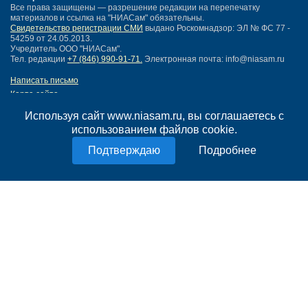
Все права защищены — разрешение редакции на перепечатку
материалов и ссылка на "НИАСам" обязательны.
Свидетельство регистрации СМИ
выдано Роскомнадзор: ЭЛ № ФС 77 -
54259 от 24.05.2013.
Учредитель ООО "НИАСам".
Тел. редакции
+7 (846) 990-91-71.
Электронная почта: info@niasam.ru
Написать письмо
Карта сайта
Нашли ошибку?
Используя сайт www.niasam.ru, вы соглашаетесь с
Политика конфиденциальности
использованием файлов cookie.
Согласие на обработку персональных данных
18+
Подробнее
НИА Самара - новости Самары сегодня, последние новости Самары
Тольятти и Самарской области
Создание сайта —
mediaidea