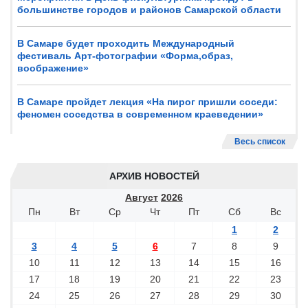
большинстве городов и районов Самарской области
В Самаре будет проходить Международный
фестиваль Арт-фотографии «Форма,образ,
воображение»
В Самаре пройдет лекция «На пирог пришли соседи:
феномен соседства в современном краеведении»
Весь список
АРХИВ НОВОСТЕЙ
Август
2026
Пн
Вт
Ср
Чт
Пт
Сб
Вс
1
2
3
4
5
6
7
8
9
10
11
12
13
14
15
16
17
18
19
20
21
22
23
24
25
26
27
28
29
30