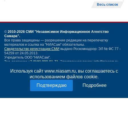
Весь список
©
2010-2026 СМИ
"Независимое Информационное Агентство
Самара"
.
Все права защищены — разрешение редакции на перепечатку
материалов и ссылка на "НИАСам" обязательны.
Свидетельство регистрации СМИ
выдано Роскомнадзор: ЭЛ № ФС 77 -
54259 от 24.05.2013.
Учредитель ООО "НИАСам".
Тел. редакции
+7 (846) 990-91-71.
Электронная почта: info@niasam.ru
Написать письмо
Используя сайт www.niasam.ru, вы соглашаетесь с
Карта сайта
использованием файлов cookie.
Нашли ошибку?
Подробнее
Политика конфиденциальности
Согласие на обработку персональных данных
18+