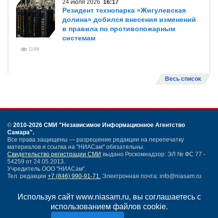
24 июля 2026
16:17
Резидент технопарка «Жигулевская
долина» добился внесения изменений
в правила по противопожарным
системам
1198
Весь список
©
2010-2026 СМИ
"Независимое Информационное Агентство
Самара"
.
Все права защищены — разрешение редакции на перепечатку
материалов и ссылка на "НИАСам" обязательны.
Свидетельство регистрации СМИ
выдано Роскомнадзор: ЭЛ № ФС 77 -
54259 от 24.05.2013.
Учредитель ООО "НИАСам".
Тел. редакции
+7 (846) 990-91-71.
Электронная почта: info@niasam.ru
Написать письмо
Используя сайт www.niasam.ru, вы соглашаетесь с
Карта сайта
использованием файлов cookie.
Нашли ошибку?